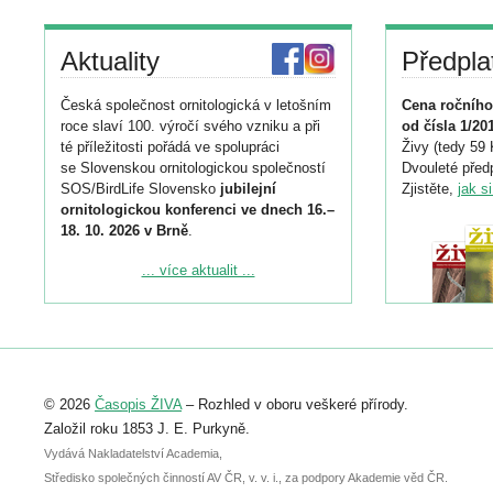
Aktuality
Předpla
Česká společnost ornitologická v letošním
Cena ročního
roce slaví 100. výročí svého vzniku a při
od čísla 1/20
té příležitosti pořádá ve spolupráci
Živy (tedy 59 
se Slovenskou ornitologickou společností
Dvouleté předp
SOS/BirdLife Slovensko
jubilejní
Zjistěte,
jak s
ornitologickou konferenci ve dnech 16.–
18. 10. 2026 v Brně
.
Podrobnější informace ke konferenci
... více aktualit ...
naleznete zde:
https://www.birdlife.cz/konference-2026/
Registrovat se můžete do 6. září.
Upozorňujeme, že termín pro odeslání
© 2026
Časopis ŽIVA
– Rozhled v oboru veškeré přírody.
abstraktu přihlášené přednášky nebo
posteru je už 30. června.
Založil roku 1853 J. E. Purkyně.
Vydává Nakladatelství Academia,
Středisko společných činností AV ČR, v. v. i., za podpory Akademie věd ČR.