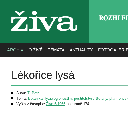
ROZHLE
živa
ARCHIV
O ŽIVĚ
TÉMATA
AKTUALITY
FOTOGALERI
Lékořice lysá
Autor:
T. Petr
Téma:
Botanika, fyziologie rostlin, pěstitelství / Botany, plant phys
Vyšlo v časopise
Živa 5/1965
na straně 174