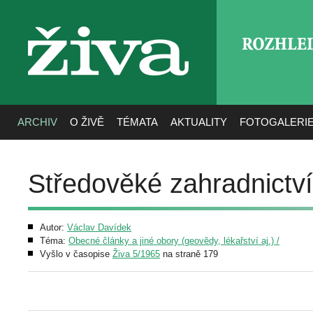
ROZHLE
živa
ARCHIV
O ŽIVĚ
TÉMATA
AKTUALITY
FOTOGALERI
Středověké zahradnictv
Autor:
Václav Davídek
Téma:
Obecné články a jiné obory (geovědy, lékařství aj.) /
Vyšlo v časopise
Živa 5/1965
na straně 179