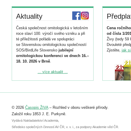
Aktuality
Předpla
Česká společnost ornitologická v letošním
Cena ročního
roce slaví 100. výročí svého vzniku a při
od čísla 1/20
té příležitosti pořádá ve spolupráci
Živy (tedy 59 
se Slovenskou ornitologickou společností
Dvouleté předp
SOS/BirdLife Slovensko
jubilejní
Zjistěte,
jak s
ornitologickou konferenci ve dnech 16.–
18. 10. 2026 v Brně
.
Podrobnější informace ke konferenci
... více aktualit ...
naleznete zde:
https://www.birdlife.cz/konference-2026/
Registrovat se můžete do 6. září.
Upozorňujeme, že termín pro odeslání
© 2026
Časopis ŽIVA
– Rozhled v oboru veškeré přírody.
abstraktu přihlášené přednášky nebo
posteru je už 30. června.
Založil roku 1853 J. E. Purkyně.
Vydává Nakladatelství Academia,
Středisko společných činností AV ČR, v. v. i., za podpory Akademie věd ČR.