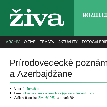
ROZHLE
živa
ARCHIV
O ŽIVĚ
TÉMATA
AKTUALITY
FOTOGALERI
Prírodovedecké poznámky
a Azerbajdžane
Autor:
J. Tomaško
Téma:
Obecné články a jiné obory (geovědy, lékařství aj.) /
Vyšlo v časopise
Živa 6/1965
na straně 204