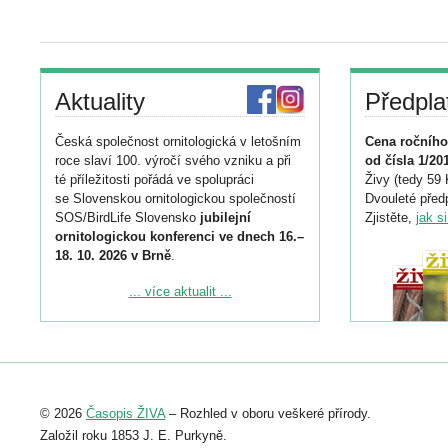
Aktuality
Předpla
Česká společnost ornitologická v letošním
Cena ročního
roce slaví 100. výročí svého vzniku a při
od čísla 1/20
té příležitosti pořádá ve spolupráci
Živy (tedy 59 
se Slovenskou ornitologickou společností
Dvouleté předp
SOS/BirdLife Slovensko
jubilejní
Zjistěte,
jak s
ornitologickou konferenci ve dnech 16.–
18. 10. 2026 v Brně
.
Podrobnější informace ke konferenci
... více aktualit ...
naleznete zde:
https://www.birdlife.cz/konference-2026/
Registrovat se můžete do 6. září.
Upozorňujeme, že termín pro odeslání
© 2026
Časopis ŽIVA
– Rozhled v oboru veškeré přírody.
abstraktu přihlášené přednášky nebo
posteru je už 30. června.
Založil roku 1853 J. E. Purkyně.