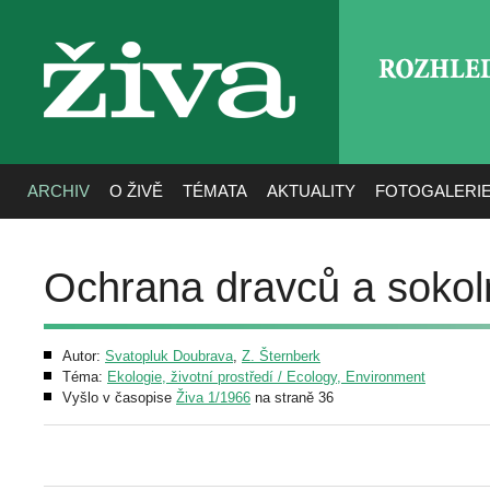
ROZHLE
živa
ARCHIV
O ŽIVĚ
TÉMATA
AKTUALITY
FOTOGALERI
Ochrana dravců a sokoln
Autor:
Svatopluk Doubrava
,
Z. Šternberk
Téma:
Ekologie, životní prostředí / Ecology, Environment
Vyšlo v časopise
Živa 1/1966
na straně 36