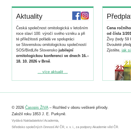
Aktuality
Předpla
Česká společnost ornitologická v letošním
Cena ročního
roce slaví 100. výročí svého vzniku a při
od čísla 1/20
té příležitosti pořádá ve spolupráci
Živy (tedy 59 
se Slovenskou ornitologickou společností
Dvouleté předp
SOS/BirdLife Slovensko
jubilejní
Zjistěte,
jak s
ornitologickou konferenci ve dnech 16.–
18. 10. 2026 v Brně
.
Podrobnější informace ke konferenci
... více aktualit ...
naleznete zde:
https://www.birdlife.cz/konference-2026/
Registrovat se můžete do 6. září.
Upozorňujeme, že termín pro odeslání
© 2026
Časopis ŽIVA
– Rozhled v oboru veškeré přírody.
abstraktu přihlášené přednášky nebo
posteru je už 30. června.
Založil roku 1853 J. E. Purkyně.
Vydává Nakladatelství Academia,
Středisko společných činností AV ČR, v. v. i., za podpory Akademie věd ČR.