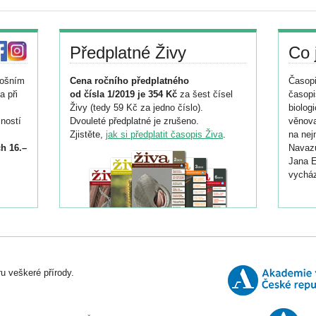
Předplatné Živy
Co 
tošním
Cena ročního předplatného
Časopi
a při
od čísla 1/2019 je 354 Kč
za šest čísel
časopi
Živy (tedy 59 Kč za jedno číslo).
biolog
ností
Dvouleté předplatné je zrušeno.
věnova
Zjistěte,
jak si předplatit časopis Živa
.
na nej
h 16.–
Navazu
Jana E
vycház
i
026/
ní
u veškeré přírody.
o