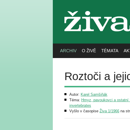
živa
ARCHIV
O ŽIVĚ
TÉMATA
AK
Roztoči a jej
Autor:
Karel Samšiňák
Téma:
Hmyz, pavoukovci a ostatní b
invertebrates
Vyšlo v časopise
Živa 1/1966
na st