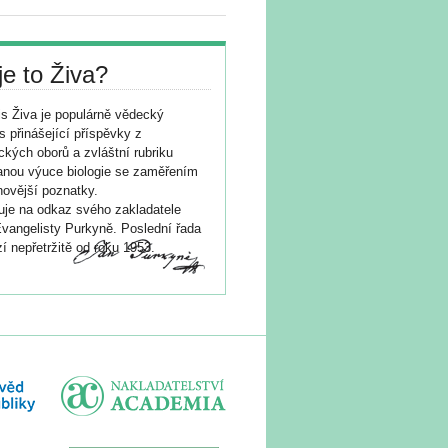
je to Živa?
s Živa je populárně vědecký
s přinášející příspěvky z
ických oborů a zvláštní rubriku
nou výuce biologie se zaměřením
novější poznatky.
je na odkaz svého zakladatele
vangelisty Purkyně. Poslední řada
í nepřetržitě od roku 1953.