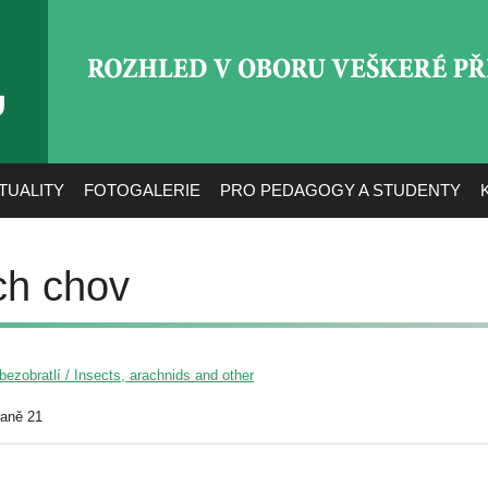
ROZHLED V OBORU VEŠ
TUALITY
FOTOGALERIE
PRO PEDAGOGY A STUDENTY
ich chov
ezobratlí / Insects, arachnids and other
raně 21