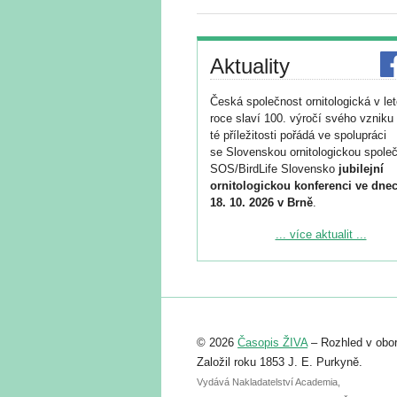
Aktuality
Česká společnost ornitologická v le
roce slaví 100. výročí svého vzniku 
té příležitosti pořádá ve spolupráci
se Slovenskou ornitologickou společ
SOS/BirdLife Slovensko
jubilejní
ornitologickou konferenci ve dnec
18. 10. 2026 v Brně
.
Podrobnější informace ke konferenc
... více aktualit ...
naleznete zde:
https://www.birdlife.cz/konference-2
Registrovat se můžete do 6. září.
Upozorňujeme, že termín pro odeslá
© 2026
Časopis ŽIVA
– Rozhled v obor
abstraktu přihlášené přednášky neb
posteru je už 30. června.
Založil roku 1853 J. E. Purkyně.
Vydává Nakladatelství Academia,