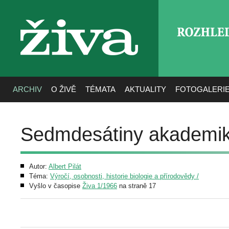
ROZHLE
živa
ARCHIV
O ŽIVĚ
TÉMATA
AKTUALITY
FOTOGALERI
Sedmdesátiny akademik
Autor:
Albert Pilát
Téma:
Výročí, osobnosti, historie biologie a přírodovědy /
Vyšlo v časopise
Živa 1/1966
na straně 17