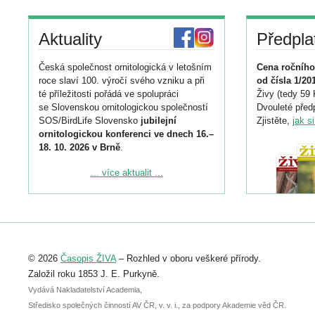
Aktuality
Předpla
Česká společnost ornitologická v letošním
Cena ročního
roce slaví 100. výročí svého vzniku a při
od čísla 1/20
té příležitosti pořádá ve spolupráci
Živy (tedy 59 
se Slovenskou ornitologickou společností
Dvouleté předp
SOS/BirdLife Slovensko
jubilejní
Zjistěte,
jak s
ornitologickou konferenci ve dnech 16.–
18. 10. 2026 v Brně
.
Podrobnější informace ke konferenci
... více aktualit ...
naleznete zde:
https://www.birdlife.cz/konference-2026/
Registrovat se můžete do 6. září.
Upozorňujeme, že termín pro odeslání
© 2026
Časopis ŽIVA
– Rozhled v oboru veškeré přírody.
abstraktu přihlášené přednášky nebo
posteru je už 30. června.
Založil roku 1853 J. E. Purkyně.
Vydává Nakladatelství Academia,
Středisko společných činností AV ČR, v. v. i., za podpory Akademie věd ČR.