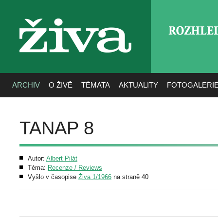
ROZHLE
živa
ARCHIV
O ŽIVĚ
TÉMATA
AKTUALITY
FOTOGALERI
TANAP 8
Autor:
Albert Pilát
Téma:
Recenze / Reviews
Vyšlo v časopise
Živa 1/1966
na straně 40