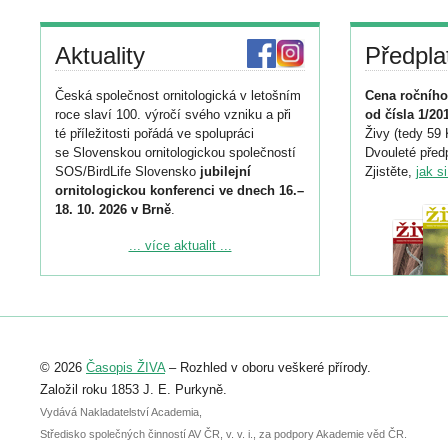
Aktuality
Předpla
Česká společnost ornitologická v letošním
Cena ročního
roce slaví 100. výročí svého vzniku a při
od čísla 1/20
té příležitosti pořádá ve spolupráci
Živy (tedy 59 
se Slovenskou ornitologickou společností
Dvouleté předp
SOS/BirdLife Slovensko
jubilejní
Zjistěte,
jak s
ornitologickou konferenci ve dnech 16.–
18. 10. 2026 v Brně
.
Podrobnější informace ke konferenci
... více aktualit ...
naleznete zde:
https://www.birdlife.cz/konference-2026/
Registrovat se můžete do 6. září.
Upozorňujeme, že termín pro odeslání
© 2026
Časopis ŽIVA
– Rozhled v oboru veškeré přírody.
abstraktu přihlášené přednášky nebo
posteru je už 30. června.
Založil roku 1853 J. E. Purkyně.
Vydává Nakladatelství Academia,
Středisko společných činností AV ČR, v. v. i., za podpory Akademie věd ČR.