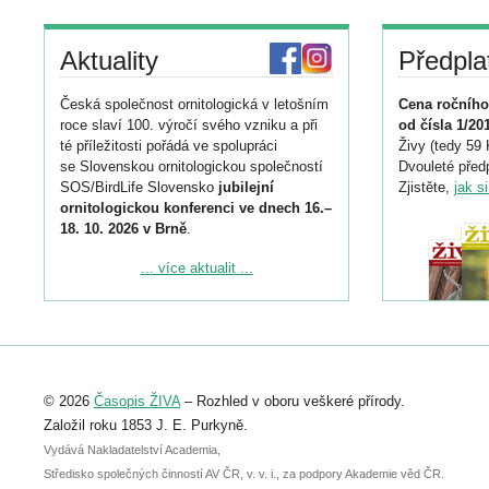
Aktuality
Předpla
Česká společnost ornitologická v letošním
Cena ročního
roce slaví 100. výročí svého vzniku a při
od čísla 1/20
té příležitosti pořádá ve spolupráci
Živy (tedy 59 
se Slovenskou ornitologickou společností
Dvouleté předp
SOS/BirdLife Slovensko
jubilejní
Zjistěte,
jak s
ornitologickou konferenci ve dnech 16.–
18. 10. 2026 v Brně
.
Podrobnější informace ke konferenci
... více aktualit ...
naleznete zde:
https://www.birdlife.cz/konference-2026/
Registrovat se můžete do 6. září.
Upozorňujeme, že termín pro odeslání
© 2026
Časopis ŽIVA
– Rozhled v oboru veškeré přírody.
abstraktu přihlášené přednášky nebo
posteru je už 30. června.
Založil roku 1853 J. E. Purkyně.
Vydává Nakladatelství Academia,
Středisko společných činností AV ČR, v. v. i., za podpory Akademie věd ČR.