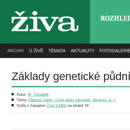
ROZHLE
živa
ARCHIV
O ŽIVĚ
TÉMATA
AKTUALITY
FOTOGALERI
Základy genetické půdní
Autor:
M. Tomášek
Téma:
Obecné články a jiné obory (geovědy, lékařství aj.) /
Vyšlo v časopise
Živa 1/1966
na straně 14