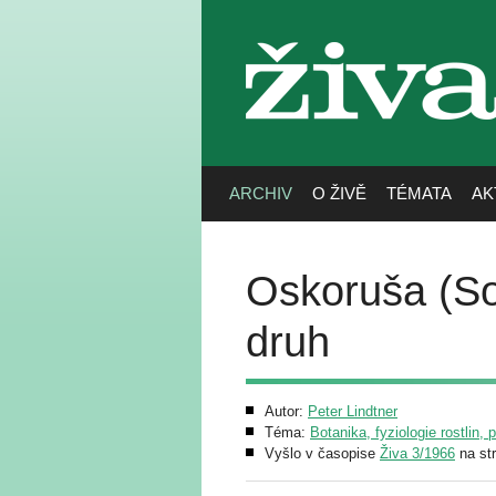
živa
ARCHIV
O ŽIVĚ
TÉMATA
AK
Oskoruša (So
druh
Autor:
Peter Lindtner
Téma:
Botanika, fyziologie rostlin, 
Vyšlo v časopise
Živa 3/1966
na st