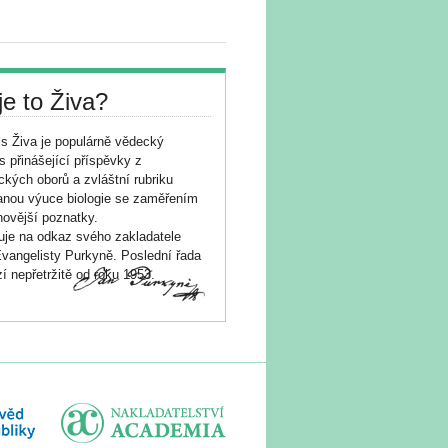
je to Živa?
s Živa je populárně vědecký
s přinášející příspěvky z
ických oborů a zvláštní rubriku
nou výuce biologie se zaměřením
novější poznatky.
je na odkaz svého zakladatele
vangelisty Purkyně. Poslední řada
í nepřetržitě od roku 1953.