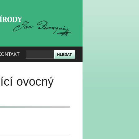
KERÉ PŘÍRODY
KONTAKT
ící ovocný