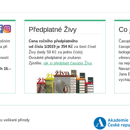
Předplatné Živy
Co 
tošním
Cena ročního předplatného
Časopi
a při
od čísla 1/2019 je 354 Kč
za šest čísel
časopi
Živy (tedy 59 Kč za jedno číslo).
biolog
ností
Dvouleté předplatné je zrušeno.
věnova
Zjistěte,
jak si předplatit časopis Živa
.
na nej
h 16.–
Navazu
Jana E
vycház
i
026/
ní
u veškeré přírody.
o