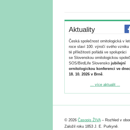
Aktuality
Česká společnost ornitologická v le
roce slaví 100. výročí svého vzniku 
té příležitosti pořádá ve spolupráci
se Slovenskou ornitologickou společ
SOS/BirdLife Slovensko
jubilejní
ornitologickou konferenci ve dnec
18. 10. 2026 v Brně
.
Podrobnější informace ke konferenc
... více aktualit ...
naleznete zde:
https://www.birdlife.cz/konference-2
Registrovat se můžete do 6. září.
Upozorňujeme, že termín pro odeslá
© 2026
Časopis ŽIVA
– Rozhled v obor
abstraktu přihlášené přednášky neb
posteru je už 30. června.
Založil roku 1853 J. E. Purkyně.