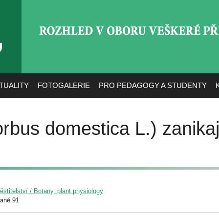
ROZHLED V OBORU VEŠ
TUALITY
FOTOGALERIE
PRO PEDAGOGY A STUDENTY
rbus domestica L.) zanikaj
pěstitelství / Botany, plant physiology
raně 91