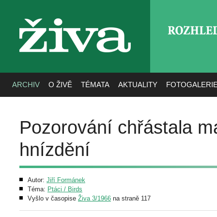
ROZHLE
živa
ARCHIV
O ŽIVĚ
TÉMATA
AKTUALITY
FOTOGALERI
Pozorování chřástala ma
hnízdění
Autor:
Jiří Formánek
Téma:
Ptáci / Birds
Vyšlo v časopise
Živa 3/1966
na straně 117