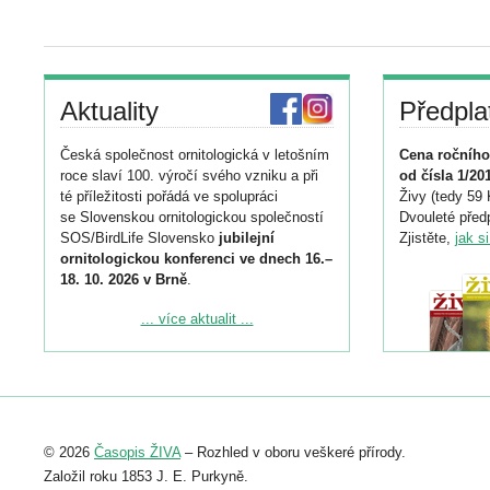
Aktuality
Předpla
Česká společnost ornitologická v letošním
Cena ročního
roce slaví 100. výročí svého vzniku a při
od čísla 1/20
té příležitosti pořádá ve spolupráci
Živy (tedy 59 
se Slovenskou ornitologickou společností
Dvouleté předp
SOS/BirdLife Slovensko
jubilejní
Zjistěte,
jak s
ornitologickou konferenci ve dnech 16.–
18. 10. 2026 v Brně
.
Podrobnější informace ke konferenci
... více aktualit ...
naleznete zde:
https://www.birdlife.cz/konference-2026/
Registrovat se můžete do 6. září.
Upozorňujeme, že termín pro odeslání
© 2026
Časopis ŽIVA
– Rozhled v oboru veškeré přírody.
abstraktu přihlášené přednášky nebo
posteru je už 30. června.
Založil roku 1853 J. E. Purkyně.