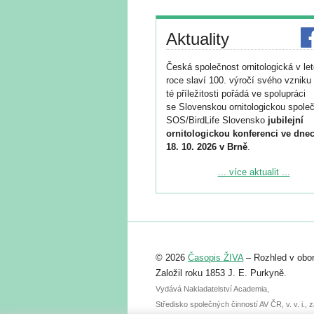
Aktuality
Česká společnost ornitologická v le
roce slaví 100. výročí svého vzniku 
té příležitosti pořádá ve spolupráci
se Slovenskou ornitologickou společ
SOS/BirdLife Slovensko
jubilejní
ornitologickou konferenci ve dnec
18. 10. 2026 v Brně
.
Podrobnější informace ke konferenc
... více aktualit ...
naleznete zde:
https://www.birdlife.cz/konference-2
Registrovat se můžete do 6. září.
Upozorňujeme, že termín pro odeslá
© 2026
Časopis ŽIVA
– Rozhled v obor
abstraktu přihlášené přednášky neb
posteru je už 30. června.
Založil roku 1853 J. E. Purkyně.
Vydává Nakladatelství Academia,
Středisko společných činností AV ČR, v. v. i.