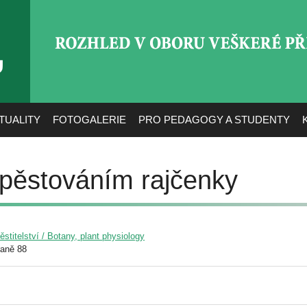
ROZHLED V OBORU VEŠ
TUALITY
FOTOGALERIE
PRO PEDAGOGY A STUDENTY
 pěstováním rajčenky
pěstitelství / Botany, plant physiology
raně 88