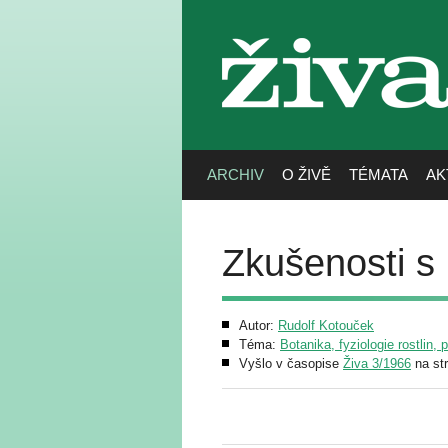
živa
ARCHIV
O ŽIVĚ
TÉMATA
AK
Zkušenosti s
Autor:
Rudolf Kotouček
Téma:
Botanika, fyziologie rostlin, 
Vyšlo v časopise
Živa 3/1966
na st