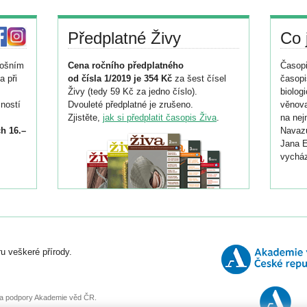
Předplatné Živy
Co 
tošním
Cena ročního předplatného
Časopi
a při
od čísla 1/2019 je 354 Kč
za šest čísel
časopi
Živy (tedy 59 Kč za jedno číslo).
biolog
ností
Dvouleté předplatné je zrušeno.
věnova
Zjistěte,
jak si předplatit časopis Živa
.
na nej
h 16.–
Navazu
Jana E
vycház
i
026/
ní
u veškeré přírody.
o
, za podpory Akademie věd ČR.