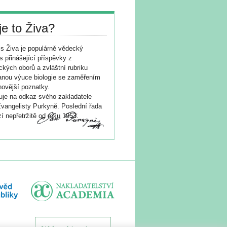
je to Živa?
s Živa je populárně vědecký
s přinášející příspěvky z
ických oborů a zvláštní rubriku
nou výuce biologie se zaměřením
novější poznatky.
je na odkaz svého zakladatele
vangelisty Purkyně. Poslední řada
í nepřetržitě od roku 1953.