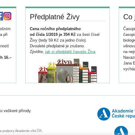
Předplatné Živy
Co 
tošním
Cena ročního předplatného
Časopi
a při
od čísla 1/2019 je 354 Kč
za šest čísel
časopi
Živy (tedy 59 Kč za jedno číslo).
biolog
ností
Dvouleté předplatné je zrušeno.
věnova
Zjistěte,
jak si předplatit časopis Živa
.
na nej
h 16.–
Navazu
Jana E
vycház
i
026/
ní
u veškeré přírody.
o
, za podpory Akademie věd ČR.