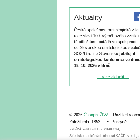
Aktuality
Česká společnost ornitologická v le
roce slaví 100. výročí svého vzniku 
té příležitosti pořádá ve spolupráci
se Slovenskou ornitologickou společ
SOS/BirdLife Slovensko
jubilejní
ornitologickou konferenci ve dnec
18. 10. 2026 v Brně
.
Podrobnější informace ke konferenc
... více aktualit ...
naleznete zde:
https://www.birdlife.cz/konference-2
Registrovat se můžete do 6. září.
Upozorňujeme, že termín pro odeslá
© 2026
Časopis ŽIVA
– Rozhled v obor
abstraktu přihlášené přednášky neb
posteru je už 30. června.
Založil roku 1853 J. E. Purkyně.
Vydává Nakladatelství Academia,
Středisko společných činností AV ČR, v. v. i.