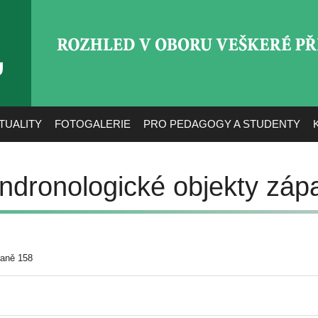
ROZHLED V OBORU VEŠ
TUALITY
FOTOGALERIE
PRO PEDAGOGY A STUDENTY
ndronologické objekty zápa
raně 158