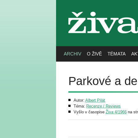
živa
ARCHIV
O ŽIVĚ
TÉMATA
AK
Parkové a de
Autor:
Albert Pilát
Téma:
Recenze / Reviews
Vyšlo v časopise
Živa 4/1966
na st