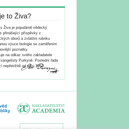
je to Živa?
s Živa je populárně vědecký
s přinášející příspěvky z
ických oborů a zvláštní rubriku
nou výuce biologie se zaměřením
novější poznatky.
je na odkaz svého zakladatele
vangelisty Purkyně. Poslední řada
í nepřetržitě od roku 1953.