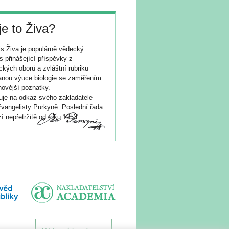
je to Živa?
s Živa je populárně vědecký
s přinášející příspěvky z
ických oborů a zvláštní rubriku
nou výuce biologie se zaměřením
novější poznatky.
je na odkaz svého zakladatele
vangelisty Purkyně. Poslední řada
í nepřetržitě od roku 1953.