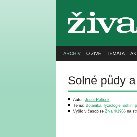
živa
ARCHIV
O ŽIVĚ
TÉMATA
AK
Solné půdy a
Autor:
Josef Pelíšek
Téma:
Botanika, fyziologie rostlin, 
Vyšlo v časopise
Živa 4/1966
na st