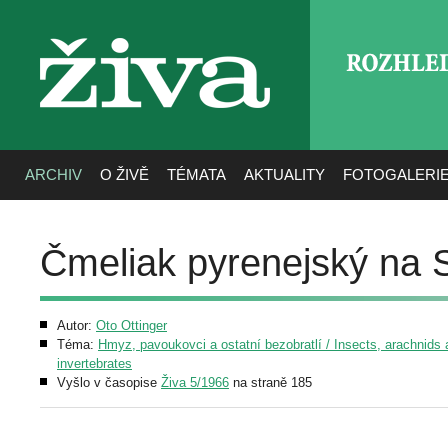
ROZHLE
živa
ARCHIV
O ŽIVĚ
TÉMATA
AKTUALITY
FOTOGALERI
Čmeliak pyrenejský na 
Autor:
Oto Ottinger
Téma:
Hmyz, pavoukovci a ostatní bezobratlí / Insects, arachnids 
invertebrates
Vyšlo v časopise
Živa 5/1966
na straně 185