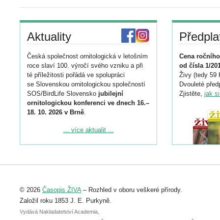
Aktuality
Předpla
Česká společnost ornitologická v letošním
Cena ročního
roce slaví 100. výročí svého vzniku a při
od čísla 1/20
té příležitosti pořádá ve spolupráci
Živy (tedy 59 
se Slovenskou ornitologickou společností
Dvouleté předp
SOS/BirdLife Slovensko
jubilejní
Zjistěte,
jak s
ornitologickou konferenci ve dnech 16.–
18. 10. 2026 v Brně
.
Podrobnější informace ke konferenci
... více aktualit ...
naleznete zde:
https://www.birdlife.cz/konference-2026/
Registrovat se můžete do 6. září.
Upozorňujeme, že termín pro odeslání
© 2026
Časopis ŽIVA
– Rozhled v oboru veškeré přírody.
abstraktu přihlášené přednášky nebo
posteru je už 30. června.
Založil roku 1853 J. E. Purkyně.
Vydává Nakladatelství Academia,