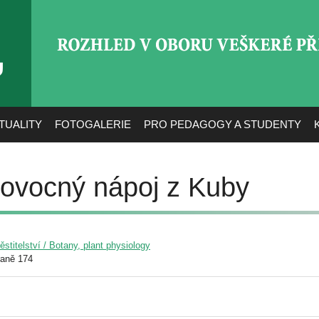
ROZHLED V OBORU VEŠ
TUALITY
FOTOGALERIE
PRO PEDAGOGY A STUDENTY
ovocný nápoj z Kuby
pěstitelství / Botany, plant physiology
raně 174