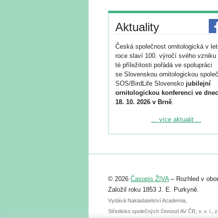
Aktuality
Česká společnost ornitologická v le
roce slaví 100. výročí svého vzniku 
té příležitosti pořádá ve spolupráci
se Slovenskou ornitologickou společ
SOS/BirdLife Slovensko
jubilejní
ornitologickou konferenci ve dnec
18. 10. 2026 v Brně
.
Podrobnější informace ke konferenc
... více aktualit ...
naleznete zde:
https://www.birdlife.cz/konference-2
Registrovat se můžete do 6. září.
Upozorňujeme, že termín pro odeslá
© 2026
Časopis ŽIVA
– Rozhled v obor
abstraktu přihlášené přednášky neb
posteru je už 30. června.
Založil roku 1853 J. E. Purkyně.
Vydává Nakladatelství Academia,
Středisko společných činností AV ČR, v. v. i.