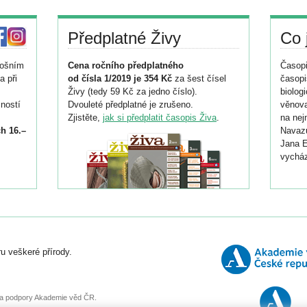
Předplatné Živy
Co 
tošním
Cena ročního předplatného
Časopi
a při
od čísla 1/2019 je 354 Kč
za šest čísel
časopi
Živy (tedy 59 Kč za jedno číslo).
biolog
ností
Dvouleté předplatné je zrušeno.
věnova
Zjistěte,
jak si předplatit časopis Živa
.
na nej
h 16.–
Navazu
Jana E
vycház
i
026/
ní
u veškeré přírody.
o
, za podpory Akademie věd ČR.