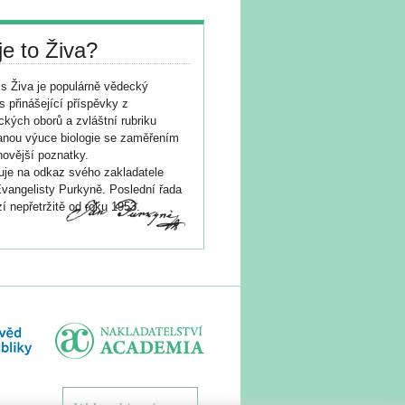
je to Živa?
s Živa je populárně vědecký
s přinášející příspěvky z
ických oborů a zvláštní rubriku
nou výuce biologie se zaměřením
novější poznatky.
je na odkaz svého zakladatele
vangelisty Purkyně. Poslední řada
í nepřetržitě od roku 1953.