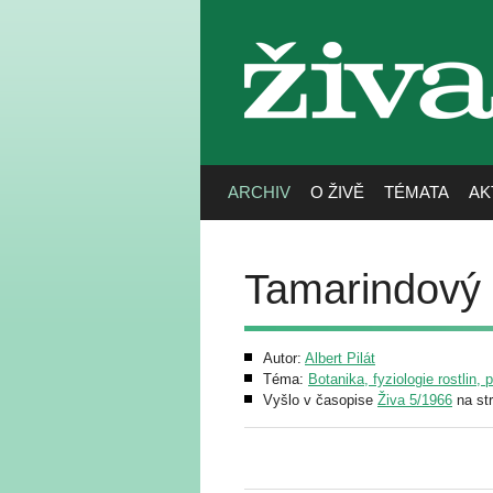
živa
ARCHIV
O ŽIVĚ
TÉMATA
AK
Tamarindový 
Autor:
Albert Pilát
Téma:
Botanika, fyziologie rostlin, 
Vyšlo v časopise
Živa 5/1966
na st