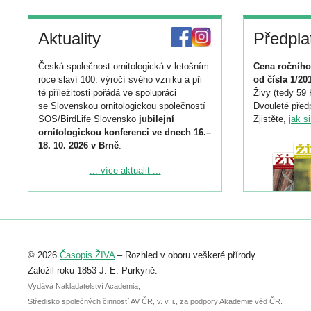
Aktuality
Předpla
Česká společnost ornitologická v letošním
Cena ročního
roce slaví 100. výročí svého vzniku a při
od čísla 1/20
té příležitosti pořádá ve spolupráci
Živy (tedy 59 
se Slovenskou ornitologickou společností
Dvouleté předp
SOS/BirdLife Slovensko
jubilejní
Zjistěte,
jak s
ornitologickou konferenci ve dnech 16.–
18. 10. 2026 v Brně
.
Podrobnější informace ke konferenci
... více aktualit ...
naleznete zde:
https://www.birdlife.cz/konference-2026/
Registrovat se můžete do 6. září.
Upozorňujeme, že termín pro odeslání
© 2026
Časopis ŽIVA
– Rozhled v oboru veškeré přírody.
abstraktu přihlášené přednášky nebo
posteru je už 30. června.
Založil roku 1853 J. E. Purkyně.
Vydává Nakladatelství Academia,
Středisko společných činností AV ČR, v. v. i., za podpory Akademie věd ČR.