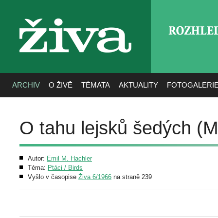
ROZHLE
živa
ARCHIV
O ŽIVĚ
TÉMATA
AKTUALITY
FOTOGALERI
O tahu lejsků šedých (Mu
Autor:
Emil M. Hachler
Téma:
Ptáci / Birds
Vyšlo v časopise
Živa 6/1966
na straně 239