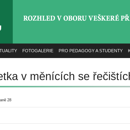
ROZHLED V OBORU VEŠ
TUALITY
FOTOGALERIE
PRO PEDAGOGY A STUDENTY
retka v měnících se řečištíc
raně 28