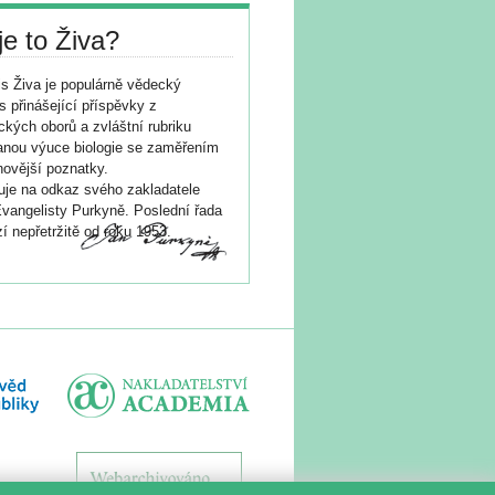
je to Živa?
s Živa je populárně vědecký
s přinášející příspěvky z
ických oborů a zvláštní rubriku
nou výuce biologie se zaměřením
novější poznatky.
je na odkaz svého zakladatele
vangelisty Purkyně. Poslední řada
í nepřetržitě od roku 1953.