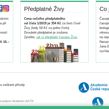
Předplatné Živy
Co 
tošním
Cena ročního předplatného
Časopi
a při
od čísla 1/2019 je 354 Kč
za šest čísel
časopi
Živy (tedy 59 Kč za jedno číslo).
biolog
ností
Dvouleté předplatné je zrušeno.
věnova
Zjistěte,
jak si předplatit časopis Živa
.
na nej
h 16.–
Navazu
Jana E
vycház
i
026/
ní
u veškeré přírody.
o
, za podpory Akademie věd ČR.