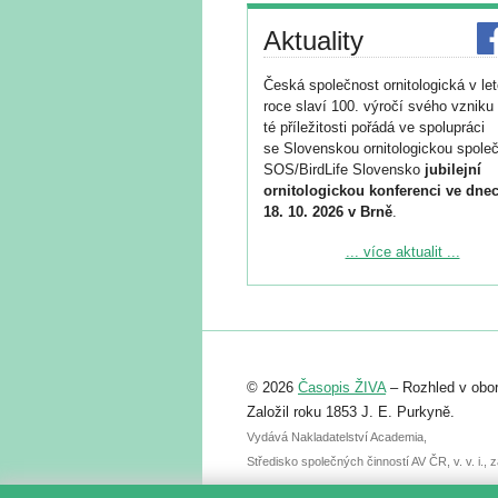
Aktuality
Česká společnost ornitologická v le
roce slaví 100. výročí svého vzniku 
té příležitosti pořádá ve spolupráci
se Slovenskou ornitologickou společ
SOS/BirdLife Slovensko
jubilejní
ornitologickou konferenci ve dnec
18. 10. 2026 v Brně
.
Podrobnější informace ke konferenc
... více aktualit ...
naleznete zde:
https://www.birdlife.cz/konference-2
Registrovat se můžete do 6. září.
Upozorňujeme, že termín pro odeslá
© 2026
Časopis ŽIVA
– Rozhled v obor
abstraktu přihlášené přednášky neb
posteru je už 30. června.
Založil roku 1853 J. E. Purkyně.
Vydává Nakladatelství Academia,
Středisko společných činností AV ČR, v. v. i.