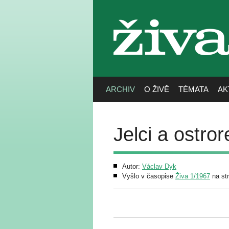
živa
ARCHIV
O ŽIVĚ
TÉMATA
AK
Jelci a ostro
Autor:
Václav Dyk
Vyšlo v časopise
Živa 1/1967
na st