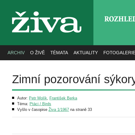
ROZHLE
živa
ARCHIV
O ŽIVĚ
TÉMATA
AKTUALITY
FOTOGALERI
Zimní pozorování sýkor
Autor:
Petr Molík
,
František Berka
Téma:
Ptáci / Birds
Vyšlo v časopise
Živa 1/1967
na straně 33