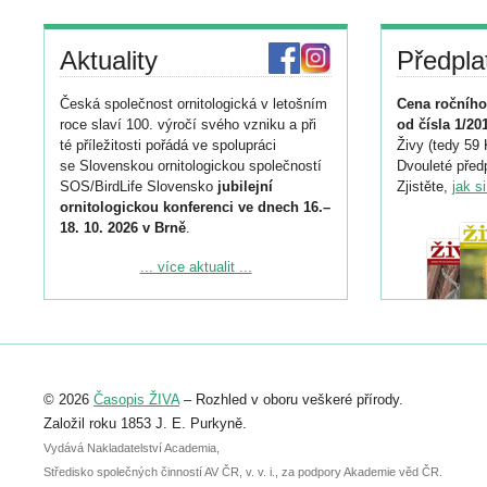
Aktuality
Předpla
Česká společnost ornitologická v letošním
Cena ročního
roce slaví 100. výročí svého vzniku a při
od čísla 1/20
té příležitosti pořádá ve spolupráci
Živy (tedy 59 
se Slovenskou ornitologickou společností
Dvouleté předp
SOS/BirdLife Slovensko
jubilejní
Zjistěte,
jak s
ornitologickou konferenci ve dnech 16.–
18. 10. 2026 v Brně
.
Podrobnější informace ke konferenci
... více aktualit ...
naleznete zde:
https://www.birdlife.cz/konference-2026/
Registrovat se můžete do 6. září.
Upozorňujeme, že termín pro odeslání
© 2026
Časopis ŽIVA
– Rozhled v oboru veškeré přírody.
abstraktu přihlášené přednášky nebo
posteru je už 30. června.
Založil roku 1853 J. E. Purkyně.
Vydává Nakladatelství Academia,
Středisko společných činností AV ČR, v. v. i., za podpory Akademie věd ČR.