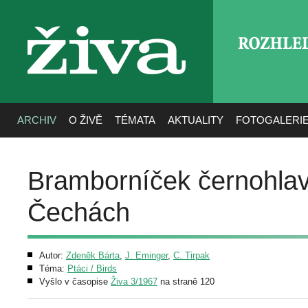
ROZHLE
živa
ARCHIV
O ŽIVĚ
TÉMATA
AKTUALITY
FOTOGALERI
Bramborníček černohlav
Čechách
Autor:
Zdeněk Bárta
,
J. Eminger
,
C. Tirpak
Téma:
Ptáci / Birds
Vyšlo v časopise
Živa 3/1967
na straně 120