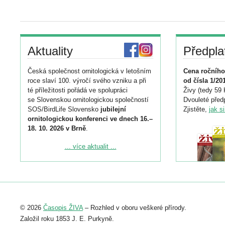
Aktuality
Předpla
Česká společnost ornitologická v letošním
Cena ročního
roce slaví 100. výročí svého vzniku a při
od čísla 1/20
té příležitosti pořádá ve spolupráci
Živy (tedy 59 
se Slovenskou ornitologickou společností
Dvouleté předp
SOS/BirdLife Slovensko
jubilejní
Zjistěte,
jak s
ornitologickou konferenci ve dnech 16.–
18. 10. 2026 v Brně
.
Podrobnější informace ke konferenci
... více aktualit ...
naleznete zde:
https://www.birdlife.cz/konference-2026/
Registrovat se můžete do 6. září.
Upozorňujeme, že termín pro odeslání
© 2026
Časopis ŽIVA
– Rozhled v oboru veškeré přírody.
abstraktu přihlášené přednášky nebo
posteru je už 30. června.
Založil roku 1853 J. E. Purkyně.