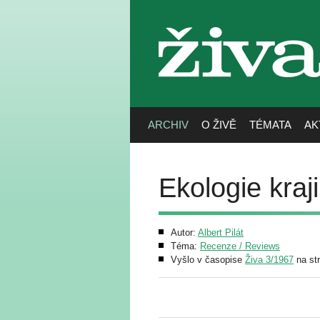
živa
ARCHIV
O ŽIVĚ
TÉMATA
AK
Ekologie kraj
Autor:
Albert Pilát
Téma:
Recenze / Reviews
Vyšlo v časopise
Živa 3/1967
na st