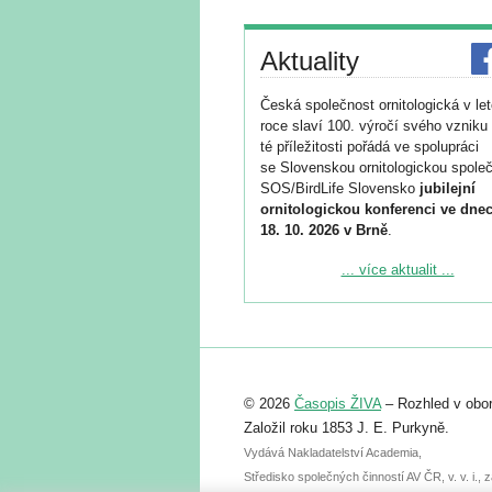
Aktuality
Česká společnost ornitologická v le
roce slaví 100. výročí svého vzniku 
té příležitosti pořádá ve spolupráci
se Slovenskou ornitologickou společ
SOS/BirdLife Slovensko
jubilejní
ornitologickou konferenci ve dnec
18. 10. 2026 v Brně
.
Podrobnější informace ke konferenc
... více aktualit ...
naleznete zde:
https://www.birdlife.cz/konference-2
Registrovat se můžete do 6. září.
Upozorňujeme, že termín pro odeslá
© 2026
Časopis ŽIVA
– Rozhled v obor
abstraktu přihlášené přednášky neb
posteru je už 30. června.
Založil roku 1853 J. E. Purkyně.
Vydává Nakladatelství Academia,
Středisko společných činností AV ČR, v. v. i.