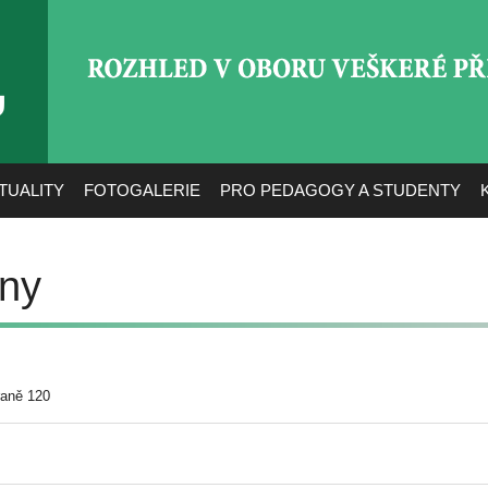
ROZHLED V OBORU VEŠ
TUALITY
FOTOGALERIE
PRO PEDAGOGY A STUDENTY
iny
raně 120