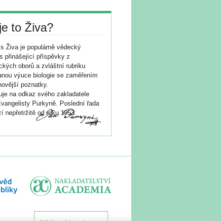
je to Živa?
s Živa je populárně vědecký
s přinášející příspěvky z
ických oborů a zvláštní rubriku
nou výuce biologie se zaměřením
novější poznatky.
je na odkaz svého zakladatele
vangelisty Purkyně. Poslední řada
í nepřetržitě od roku 1953.