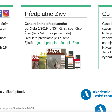
Předplatné Živy
Co 
tošním
Cena ročního předplatného
Časopi
a při
od čísla 1/2019 je 354 Kč
za šest čísel
časopi
Živy (tedy 59 Kč za jedno číslo).
biolog
ností
Dvouleté předplatné je zrušeno.
věnova
Zjistěte,
jak si předplatit časopis Živa
.
na nej
h 16.–
Navazu
Jana E
vycház
i
026/
ní
u veškeré přírody.
o
, za podpory Akademie věd ČR.