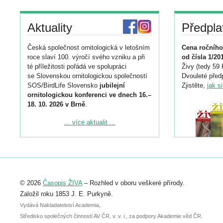
Aktuality
Předpla
Česká společnost ornitologická v letošním
Cena ročního
roce slaví 100. výročí svého vzniku a při
od čísla 1/20
té příležitosti pořádá ve spolupráci
Živy (tedy 59 
se Slovenskou ornitologickou společností
Dvouleté předp
SOS/BirdLife Slovensko
jubilejní
Zjistěte,
jak s
ornitologickou konferenci ve dnech 16.–
18. 10. 2026 v Brně
.
Podrobnější informace ke konferenci
... více aktualit ...
naleznete zde:
https://www.birdlife.cz/konference-2026/
Registrovat se můžete do 6. září.
Upozorňujeme, že termín pro odeslání
© 2026
Časopis ŽIVA
– Rozhled v oboru veškeré přírody.
abstraktu přihlášené přednášky nebo
posteru je už 30. června.
Založil roku 1853 J. E. Purkyně.
Vydává Nakladatelství Academia,
Středisko společných činností AV ČR, v. v. i., za podpory Akademie věd ČR.