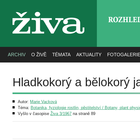
ROZHLE
živa
ARCHIV
O ŽIVĚ
TÉMATA
AKTUALITY
FOTOGALERI
Hladkokorý a bělokorý j
Autor:
Marie Vacková
Téma:
Botanika, fyziologie rostlin, pěstitelství / Botany, plant phys
Vyšlo v časopise
Živa 3/1967
na straně 89