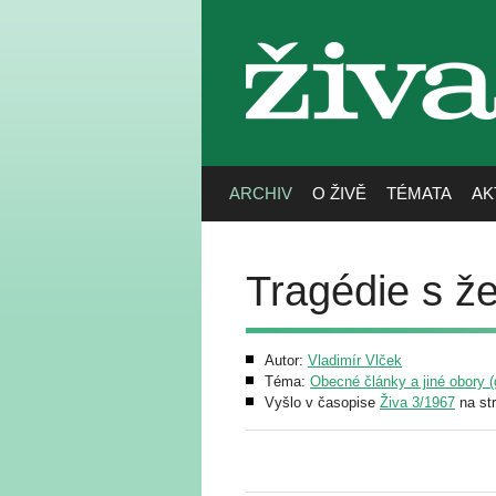
živa
ARCHIV
O ŽIVĚ
TÉMATA
AK
Tragédie s ž
Autor:
Vladimír Vlček
Téma:
Obecné články a jiné obory (g
Vyšlo v časopise
Živa 3/1967
na st