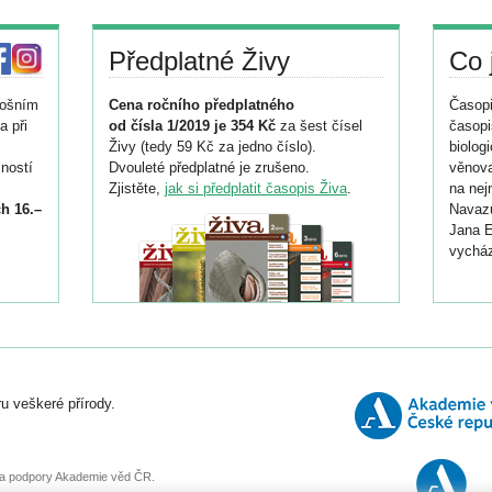
Předplatné Živy
Co 
tošním
Cena ročního předplatného
Časopi
a při
od čísla 1/2019 je 354 Kč
za šest čísel
časopi
Živy (tedy 59 Kč za jedno číslo).
biolog
ností
Dvouleté předplatné je zrušeno.
věnova
Zjistěte,
jak si předplatit časopis Živa
.
na nej
h 16.–
Navazu
Jana E
vycház
i
026/
ní
u veškeré přírody.
o
, za podpory Akademie věd ČR.