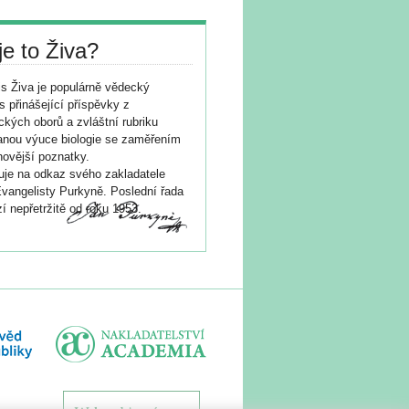
je to Živa?
s Živa je populárně vědecký
s přinášející příspěvky z
ických oborů a zvláštní rubriku
nou výuce biologie se zaměřením
novější poznatky.
je na odkaz svého zakladatele
vangelisty Purkyně. Poslední řada
í nepřetržitě od roku 1953.