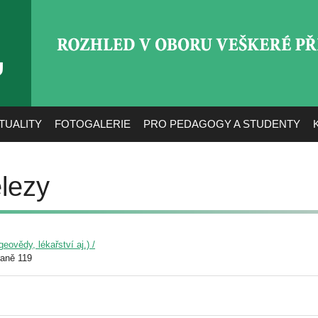
ROZHLED V OBORU VEŠ
TUALITY
FOTOGALERIE
PRO PEDAGOGY A STUDENTY
elezy
eovědy, lékařství aj.) /
raně 119