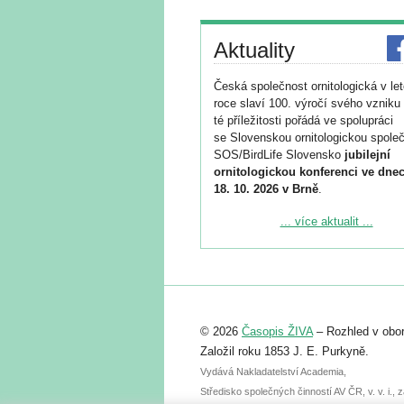
Aktuality
Česká společnost ornitologická v le
roce slaví 100. výročí svého vzniku 
té příležitosti pořádá ve spolupráci
se Slovenskou ornitologickou společ
SOS/BirdLife Slovensko
jubilejní
ornitologickou konferenci ve dnec
18. 10. 2026 v Brně
.
Podrobnější informace ke konferenc
... více aktualit ...
naleznete zde:
https://www.birdlife.cz/konference-2
Registrovat se můžete do 6. září.
Upozorňujeme, že termín pro odeslá
© 2026
Časopis ŽIVA
– Rozhled v obor
abstraktu přihlášené přednášky neb
posteru je už 30. června.
Založil roku 1853 J. E. Purkyně.
Vydává Nakladatelství Academia,
Středisko společných činností AV ČR, v. v. i.