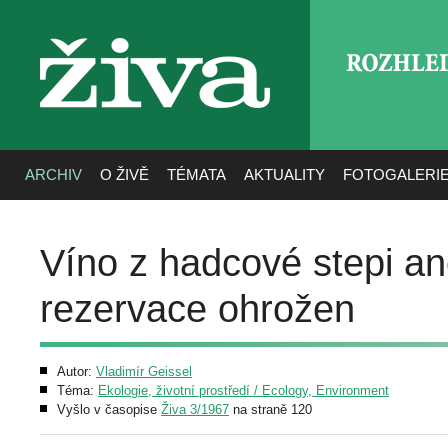
ROZHLE
živa
ARCHIV
O ŽIVĚ
TÉMATA
AKTUALITY
FOTOGALERI
Víno z hadcové stepi an
rezervace ohrožen
Autor:
Vladimír Geissel
Téma:
Ekologie, životní prostředí / Ecology, Environment
Vyšlo v časopise
Živa 3/1967
na straně 120