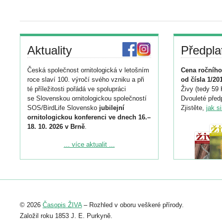
Aktuality
Předpla
Česká společnost ornitologická v letošním
Cena ročního
roce slaví 100. výročí svého vzniku a při
od čísla 1/20
té příležitosti pořádá ve spolupráci
Živy (tedy 59 
se Slovenskou ornitologickou společností
Dvouleté předp
SOS/BirdLife Slovensko
jubilejní
Zjistěte,
jak s
ornitologickou konferenci ve dnech 16.–
18. 10. 2026 v Brně
.
Podrobnější informace ke konferenci
... více aktualit ...
naleznete zde:
https://www.birdlife.cz/konference-2026/
Registrovat se můžete do 6. září.
Upozorňujeme, že termín pro odeslání
© 2026
Časopis ŽIVA
– Rozhled v oboru veškeré přírody.
abstraktu přihlášené přednášky nebo
posteru je už 30. června.
Založil roku 1853 J. E. Purkyně.