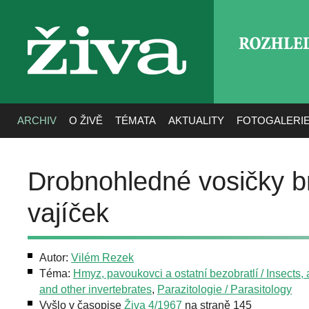
ROZHLE
živa
ARCHIV
O ŽIVĚ
TÉMATA
AKTUALITY
FOTOGALERI
Drobnohledné vosičky b
vajíček
Autor:
Vilém Rezek
Téma:
Hmyz, pavoukovci a ostatní bezobratlí / Insects,
and other invertebrates
,
Parazitologie / Parasitology
Vyšlo v časopise
Živa 4/1967
na straně 145