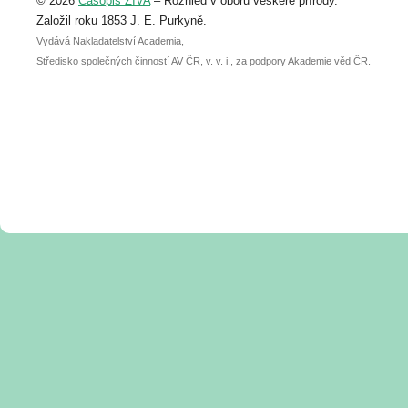
© 2026
Časopis ŽIVA
– Rozhled v oboru veškeré přírody.
abstraktu přihlášené přednášky nebo
posteru je už 30. června.
Založil roku 1853 J. E. Purkyně.
Vydává Nakladatelství Academia,
Středisko společných činností AV ČR, v. v. i., za podpory Akademie věd ČR.