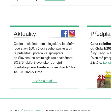
Aktuality
Předpla
Česká společnost ornitologická v letošním
Cena ročního
roce slaví 100. výročí svého vzniku a při
od čísla 1/20
té příležitosti pořádá ve spolupráci
Živy (tedy 59 
se Slovenskou ornitologickou společností
Dvouleté předp
SOS/BirdLife Slovensko
jubilejní
Zjistěte,
jak s
ornitologickou konferenci ve dnech 16.–
18. 10. 2026 v Brně
.
Podrobnější informace ke konferenci
... více aktualit ...
naleznete zde:
https://www.birdlife.cz/konference-2026/
Registrovat se můžete do 6. září.
Upozorňujeme, že termín pro odeslání