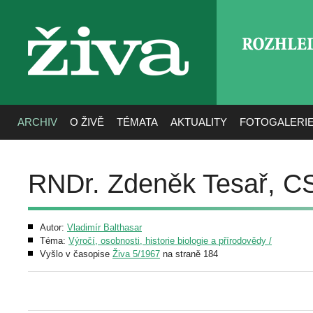
ROZHLE
živa
ARCHIV
O ŽIVĚ
TÉMATA
AKTUALITY
FOTOGALERI
RNDr. Zdeněk Tesař, C
Autor:
Vladimír Balthasar
Téma:
Výročí, osobnosti, historie biologie a přírodovědy /
Vyšlo v časopise
Živa 5/1967
na straně 184