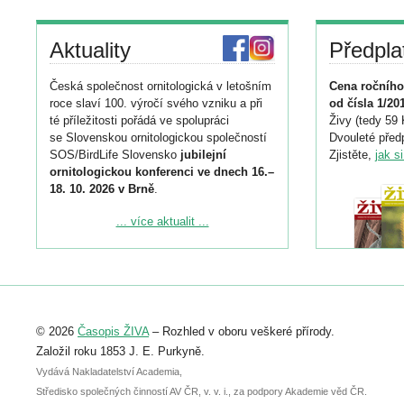
Aktuality
Předpla
Česká společnost ornitologická v letošním
Cena ročního
roce slaví 100. výročí svého vzniku a při
od čísla 1/20
té příležitosti pořádá ve spolupráci
Živy (tedy 59 
se Slovenskou ornitologickou společností
Dvouleté předp
SOS/BirdLife Slovensko
jubilejní
Zjistěte,
jak s
ornitologickou konferenci ve dnech 16.–
18. 10. 2026 v Brně
.
Podrobnější informace ke konferenci
... více aktualit ...
naleznete zde:
https://www.birdlife.cz/konference-2026/
Registrovat se můžete do 6. září.
Upozorňujeme, že termín pro odeslání
© 2026
Časopis ŽIVA
– Rozhled v oboru veškeré přírody.
abstraktu přihlášené přednášky nebo
posteru je už 30. června.
Založil roku 1853 J. E. Purkyně.
Vydává Nakladatelství Academia,
Středisko společných činností AV ČR, v. v. i., za podpory Akademie věd ČR.