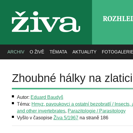
ROZHLE
živa
ARCHIV
O ŽIVĚ
TÉMATA
AKTUALITY
FOTOGALERI
Zhoubné hálky na zlatici
Autor:
Eduard Baudyš
Téma:
Hmyz, pavoukovci a ostatní bezobratlí / Insects,
and other invertebrates
,
Parazitologie / Parasitology
Vyšlo v časopise
Živa 5/1967
na straně 186