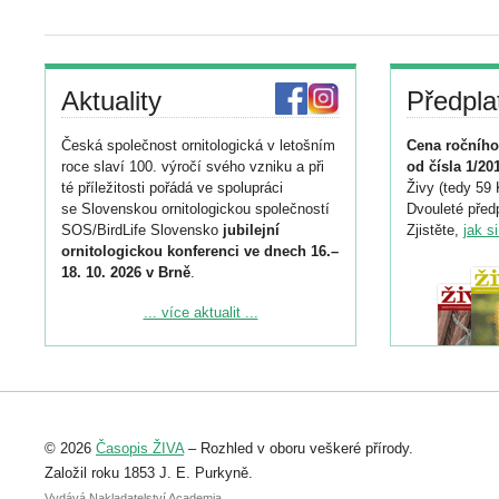
Aktuality
Předpla
Česká společnost ornitologická v letošním
Cena ročního
roce slaví 100. výročí svého vzniku a při
od čísla 1/20
té příležitosti pořádá ve spolupráci
Živy (tedy 59 
se Slovenskou ornitologickou společností
Dvouleté předp
SOS/BirdLife Slovensko
jubilejní
Zjistěte,
jak s
ornitologickou konferenci ve dnech 16.–
18. 10. 2026 v Brně
.
Podrobnější informace ke konferenci
... více aktualit ...
naleznete zde:
https://www.birdlife.cz/konference-2026/
Registrovat se můžete do 6. září.
Upozorňujeme, že termín pro odeslání
© 2026
Časopis ŽIVA
– Rozhled v oboru veškeré přírody.
abstraktu přihlášené přednášky nebo
posteru je už 30. června.
Založil roku 1853 J. E. Purkyně.
Vydává Nakladatelství Academia,