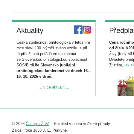
Aktuality
Předpla
Česká společnost ornitologická v letošním
Cena ročního
roce slaví 100. výročí svého vzniku a při
od čísla 1/20
té příležitosti pořádá ve spolupráci
Živy (tedy 59 
se Slovenskou ornitologickou společností
Dvouleté předp
SOS/BirdLife Slovensko
jubilejní
Zjistěte,
jak s
ornitologickou konferenci ve dnech 16.–
18. 10. 2026 v Brně
.
Podrobnější informace ke konferenci
... více aktualit ...
naleznete zde:
https://www.birdlife.cz/konference-2026/
Registrovat se můžete do 6. září.
Upozorňujeme, že termín pro odeslání
© 2026
Časopis ŽIVA
– Rozhled v oboru veškeré přírody.
abstraktu přihlášené přednášky nebo
posteru je už 30. června.
Založil roku 1853 J. E. Purkyně.