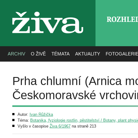
ROZHLE
živa
ARCHIV
O ŽIVĚ
TÉMATA
AKTUALITY
FOTOGALERI
Prha chlumní (Arnica m
Českomoravské vrchovi
Autor:
Ivan Růžička
Téma:
Botanika, fyziologie rostlin, pěstitelství / Botany, plant phys
Vyšlo v časopise
Živa 6/1967
na straně 213