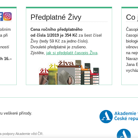
Předplatné Živy
Co 
tošním
Cena ročního předplatného
Časopi
a při
od čísla 1/2019 je 354 Kč
za šest čísel
časopi
Živy (tedy 59 Kč za jedno číslo).
biolog
ností
Dvouleté předplatné je zrušeno.
věnova
Zjistěte,
jak si předplatit časopis Živa
.
na nej
h 16.–
Navazu
Jana E
vycház
i
026/
ní
u veškeré přírody.
o
, za podpory Akademie věd ČR.