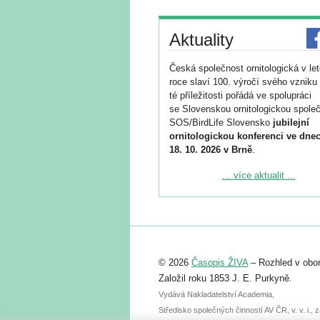
Aktuality
Česká společnost ornitologická v le
roce slaví 100. výročí svého vzniku 
té příležitosti pořádá ve spolupráci
se Slovenskou ornitologickou společ
SOS/BirdLife Slovensko
jubilejní
ornitologickou konferenci ve dnec
18. 10. 2026 v Brně
.
Podrobnější informace ke konferenc
... více aktualit ...
naleznete zde:
https://www.birdlife.cz/konference-2
Registrovat se můžete do 6. září.
Upozorňujeme, že termín pro odeslá
© 2026
Časopis ŽIVA
– Rozhled v obor
abstraktu přihlášené přednášky neb
posteru je už 30. června.
Založil roku 1853 J. E. Purkyně.
Vydává Nakladatelství Academia,
Středisko společných činností AV ČR, v. v. i.