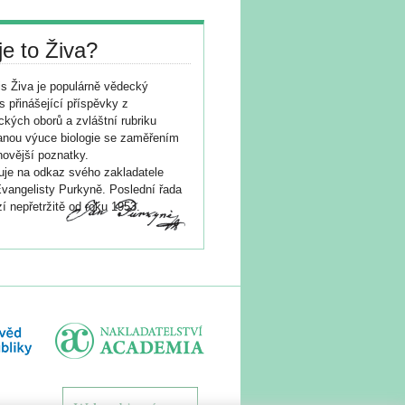
je to Živa?
s Živa je populárně vědecký
s přinášející příspěvky z
ických oborů a zvláštní rubriku
nou výuce biologie se zaměřením
novější poznatky.
je na odkaz svého zakladatele
vangelisty Purkyně. Poslední řada
í nepřetržitě od roku 1953.