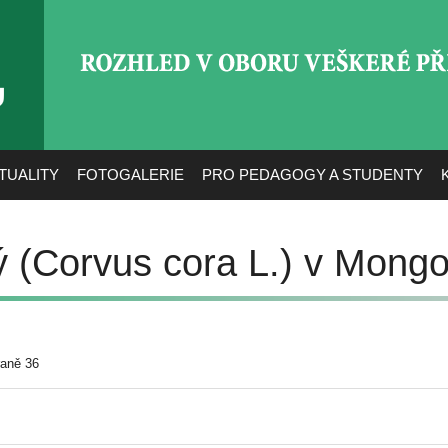
ROZHLED V OBORU VEŠ
TUALITY
FOTOGALERIE
PRO PEDAGOGY A STUDENTY
ý (Corvus cora L.) v Mongo
raně 36