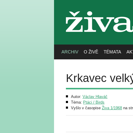
živa
ARCHIV
O ŽIVĚ
TÉMATA
AK
Krkavec velk
Autor:
Václav Hlaváč
Téma:
Ptáci / Birds
Vyšlo v časopise
Živa 1/1968
na st