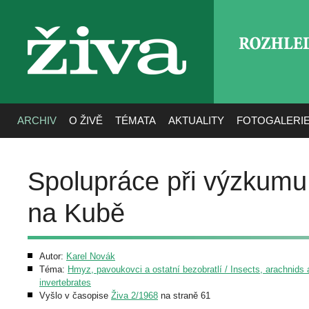
ROZHLE
živa
ARCHIV
O ŽIVĚ
TÉMATA
AKTUALITY
FOTOGALERI
Spolupráce při výzkumu 
na Kubě
Autor:
Karel Novák
Téma:
Hmyz, pavoukovci a ostatní bezobratlí / Insects, arachnids 
invertebrates
Vyšlo v časopise
Živa 2/1968
na straně 61