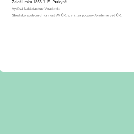
posteru je už 30. června.
Založil roku 1853 J. E. Purkyně.
Vydává Nakladatelství Academia,
Středisko společných činností AV ČR, v. v. i., za podpory Akademie věd ČR.