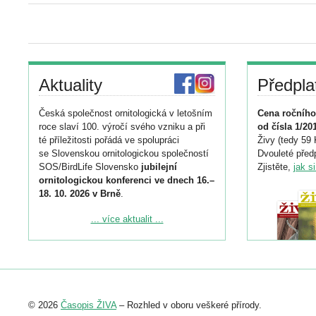
Aktuality
Předpla
Česká společnost ornitologická v letošním
Cena ročního
roce slaví 100. výročí svého vzniku a při
od čísla 1/20
té příležitosti pořádá ve spolupráci
Živy (tedy 59 
se Slovenskou ornitologickou společností
Dvouleté předp
SOS/BirdLife Slovensko
jubilejní
Zjistěte,
jak s
ornitologickou konferenci ve dnech 16.–
18. 10. 2026 v Brně
.
Podrobnější informace ke konferenci
... více aktualit ...
naleznete zde:
https://www.birdlife.cz/konference-2026/
Registrovat se můžete do 6. září.
Upozorňujeme, že termín pro odeslání
© 2026
Časopis ŽIVA
– Rozhled v oboru veškeré přírody.
abstraktu přihlášené přednášky nebo