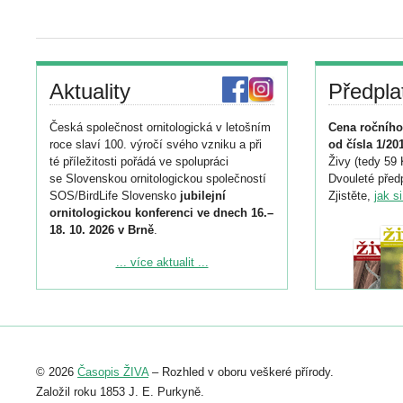
Aktuality
Předpla
Česká společnost ornitologická v letošním
Cena ročního
roce slaví 100. výročí svého vzniku a při
od čísla 1/20
té příležitosti pořádá ve spolupráci
Živy (tedy 59 
se Slovenskou ornitologickou společností
Dvouleté předp
SOS/BirdLife Slovensko
jubilejní
Zjistěte,
jak s
ornitologickou konferenci ve dnech 16.–
18. 10. 2026 v Brně
.
Podrobnější informace ke konferenci
... více aktualit ...
naleznete zde:
https://www.birdlife.cz/konference-2026/
Registrovat se můžete do 6. září.
Upozorňujeme, že termín pro odeslání
© 2026
Časopis ŽIVA
– Rozhled v oboru veškeré přírody.
abstraktu přihlášené přednášky nebo
posteru je už 30. června.
Založil roku 1853 J. E. Purkyně.