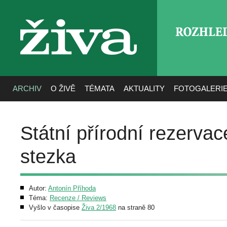
ROZHLE
živa
ARCHIV
O ŽIVĚ
TÉMATA
AKTUALITY
FOTOGALERI
Státní přírodní rezerva
stezka
Autor:
Antonín Příhoda
Téma:
Recenze / Reviews
Vyšlo v časopise
Živa 2/1968
na straně 80