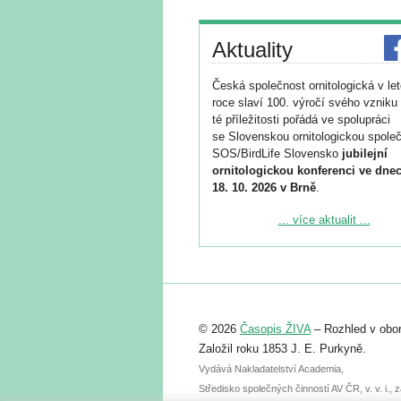
Aktuality
Česká společnost ornitologická v le
roce slaví 100. výročí svého vzniku 
té příležitosti pořádá ve spolupráci
se Slovenskou ornitologickou společ
SOS/BirdLife Slovensko
jubilejní
ornitologickou konferenci ve dnec
18. 10. 2026 v Brně
.
Podrobnější informace ke konferenc
... více aktualit ...
naleznete zde:
https://www.birdlife.cz/konference-2
Registrovat se můžete do 6. září.
Upozorňujeme, že termín pro odeslá
© 2026
Časopis ŽIVA
– Rozhled v obor
abstraktu přihlášené přednášky neb
posteru je už 30. června.
Založil roku 1853 J. E. Purkyně.
Vydává Nakladatelství Academia,
Středisko společných činností AV ČR, v. v. i.