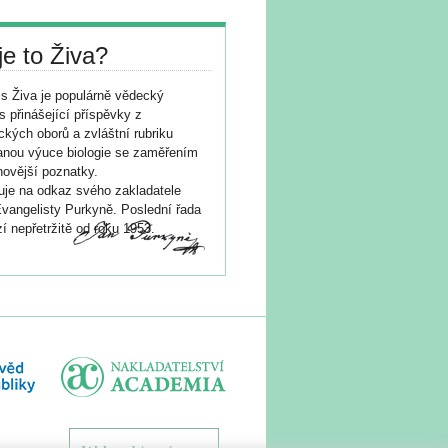
je to Živa?
s Živa je populárně vědecký
s přinášející příspěvky z
ických oborů a zvláštní rubriku
nou výuce biologie se zaměřením
novější poznatky.
je na odkaz svého zakladatele
vangelisty Purkyně. Poslední řada
í nepřetržitě od roku 1953.