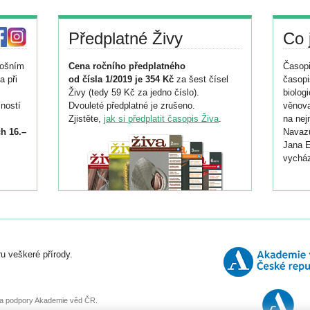
Předplatné Živy
Co 
tošním
Cena ročního předplatného
Časopi
a při
od čísla 1/2019 je 354 Kč
za šest čísel
časopi
Živy (tedy 59 Kč za jedno číslo).
biolog
ností
Dvouleté předplatné je zrušeno.
věnova
Zjistěte,
jak si předplatit časopis Živa
.
na nej
h 16.–
Navazu
Jana E
vycház
i
026/
ní
u veškeré přírody.
o
, za podpory Akademie věd ČR.