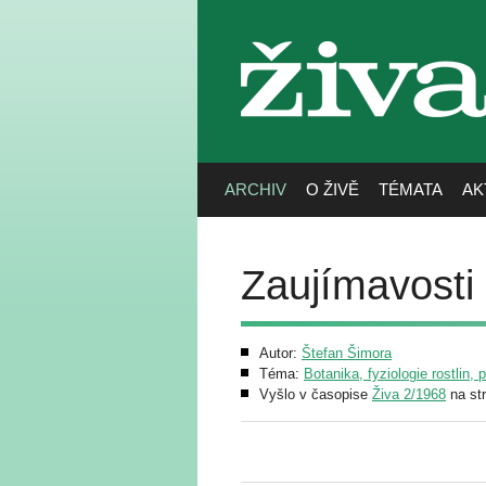
živa
ARCHIV
O ŽIVĚ
TÉMATA
AK
Zaujímavosti
Autor:
Štefan Šimora
Téma:
Botanika, fyziologie rostlin, 
Vyšlo v časopise
Živa 2/1968
na st