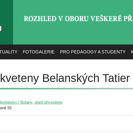
ROZHLED V OBORU VEŠ
TUALITY
FOTOGALERIE
PRO PEDAGOGY A STUDENTY
 kveteny Belanských Tatier
pěstitelství / Botany, plant physiology
raně 55