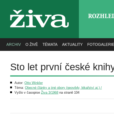
ROZHLE
živa
ARCHIV
O ŽIVĚ
TÉMATA
AKTUALITY
FOTOGALERI
Sto let první české knih
Autor:
Otto Winkler
Téma:
Obecné články a jiné obory (geovědy, lékařství aj.) /
Vyšlo v časopise
Živa 3/1968
na straně 104