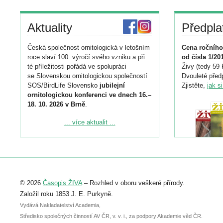
Aktuality
Předpla
Česká společnost ornitologická v letošním
Cena ročního
roce slaví 100. výročí svého vzniku a při
od čísla 1/20
té příležitosti pořádá ve spolupráci
Živy (tedy 59 
se Slovenskou ornitologickou společností
Dvouleté předp
SOS/BirdLife Slovensko
jubilejní
Zjistěte,
jak s
ornitologickou konferenci ve dnech 16.–
18. 10. 2026 v Brně
.
Podrobnější informace ke konferenci
... více aktualit ...
naleznete zde:
https://www.birdlife.cz/konference-2026/
Registrovat se můžete do 6. září.
Upozorňujeme, že termín pro odeslání
© 2026
Časopis ŽIVA
– Rozhled v oboru veškeré přírody.
abstraktu přihlášené přednášky nebo
posteru je už 30. června.
Založil roku 1853 J. E. Purkyně.
Vydává Nakladatelství Academia,
Středisko společných činností AV ČR, v. v. i., za podpory Akademie věd ČR.