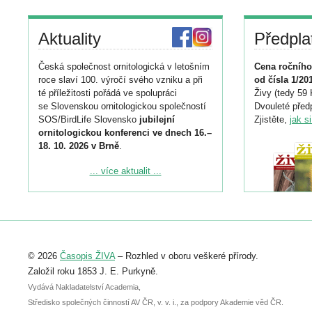
Aktuality
Předpla
Česká společnost ornitologická v letošním
Cena ročního
roce slaví 100. výročí svého vzniku a při
od čísla 1/20
té příležitosti pořádá ve spolupráci
Živy (tedy 59 
se Slovenskou ornitologickou společností
Dvouleté předp
SOS/BirdLife Slovensko
jubilejní
Zjistěte,
jak s
ornitologickou konferenci ve dnech 16.–
18. 10. 2026 v Brně
.
Podrobnější informace ke konferenci
... více aktualit ...
naleznete zde:
https://www.birdlife.cz/konference-2026/
Registrovat se můžete do 6. září.
Upozorňujeme, že termín pro odeslání
© 2026
Časopis ŽIVA
– Rozhled v oboru veškeré přírody.
abstraktu přihlášené přednášky nebo
posteru je už 30. června.
Založil roku 1853 J. E. Purkyně.
Vydává Nakladatelství Academia,
Středisko společných činností AV ČR, v. v. i., za podpory Akademie věd ČR.