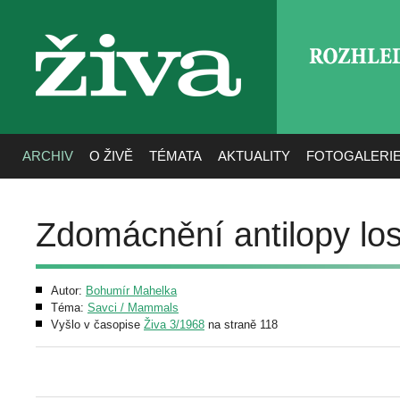
ROZHLE
živa
ARCHIV
O ŽIVĚ
TÉMATA
AKTUALITY
FOTOGALERI
Zdomácnění antilopy los
Autor:
Bohumír Mahelka
Téma:
Savci / Mammals
Vyšlo v časopise
Živa 3/1968
na straně 118