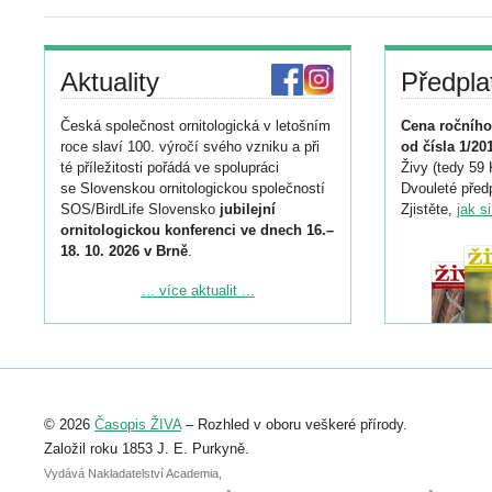
Aktuality
Předpla
Česká společnost ornitologická v letošním
Cena ročního
roce slaví 100. výročí svého vzniku a při
od čísla 1/20
té příležitosti pořádá ve spolupráci
Živy (tedy 59 
se Slovenskou ornitologickou společností
Dvouleté předp
SOS/BirdLife Slovensko
jubilejní
Zjistěte,
jak s
ornitologickou konferenci ve dnech 16.–
18. 10. 2026 v Brně
.
Podrobnější informace ke konferenci
... více aktualit ...
naleznete zde:
https://www.birdlife.cz/konference-2026/
Registrovat se můžete do 6. září.
Upozorňujeme, že termín pro odeslání
© 2026
Časopis ŽIVA
– Rozhled v oboru veškeré přírody.
abstraktu přihlášené přednášky nebo
posteru je už 30. června.
Založil roku 1853 J. E. Purkyně.
Vydává Nakladatelství Academia,