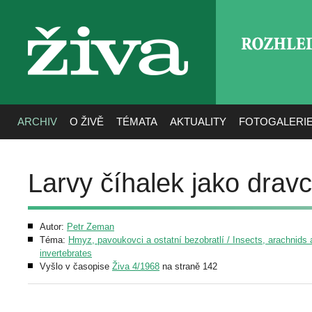
ROZHLE
živa
ARCHIV
O ŽIVĚ
TÉMATA
AKTUALITY
FOTOGALERI
Larvy číhalek jako dravc
Autor:
Petr Zeman
Téma:
Hmyz, pavoukovci a ostatní bezobratlí / Insects, arachnids 
invertebrates
Vyšlo v časopise
Živa 4/1968
na straně 142