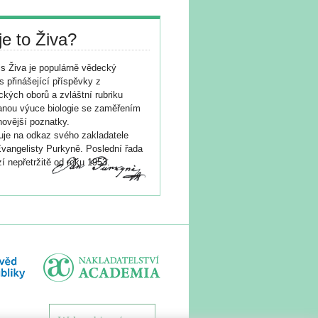
je to Živa?
s Živa je populárně vědecký
s přinášející příspěvky z
ických oborů a zvláštní rubriku
nou výuce biologie se zaměřením
novější poznatky.
je na odkaz svého zakladatele
vangelisty Purkyně. Poslední řada
í nepřetržitě od roku 1953.