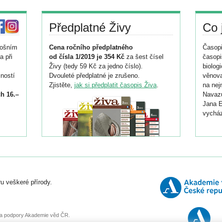
Předplatné Živy
Co 
tošním
Cena ročního předplatného
Časopi
a při
od čísla 1/2019 je 354 Kč
za šest čísel
časopi
Živy (tedy 59 Kč za jedno číslo).
biolog
ností
Dvouleté předplatné je zrušeno.
věnova
Zjistěte,
jak si předplatit časopis Živa
.
na nej
h 16.–
Navazu
Jana E
vycház
i
026/
ní
u veškeré přírody.
o
, za podpory Akademie věd ČR.