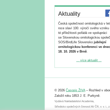
Aktuality
Česká společnost ornitologická v le
roce slaví 100. výročí svého vzniku 
té příležitosti pořádá ve spolupráci
se Slovenskou ornitologickou společ
SOS/BirdLife Slovensko
jubilejní
ornitologickou konferenci ve dnec
18. 10. 2026 v Brně
.
Podrobnější informace ke konferenc
... více aktualit ...
naleznete zde:
https://www.birdlife.cz/konference-2
Registrovat se můžete do 6. září.
Upozorňujeme, že termín pro odeslá
© 2026
Časopis ŽIVA
– Rozhled v obor
abstraktu přihlášené přednášky neb
posteru je už 30. června.
Založil roku 1853 J. E. Purkyně.
Vydává Nakladatelství Academia,
Středisko společných činností AV ČR, v. v. i.