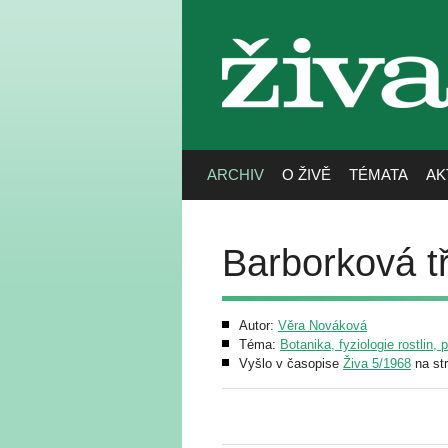
živa
ARCHIV
O ŽIVĚ
TÉMATA
AK
Barborková t
Autor:
Věra Nováková
Téma:
Botanika, fyziologie rostlin, 
Vyšlo v časopise
Živa 5/1968
na st