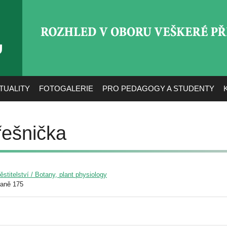
ROZHLED V OBORU VEŠ
TUALITY
FOTOGALERIE
PRO PEDAGOGY A STUDENTY
řešnička
pěstitelství / Botany, plant physiology
raně 175