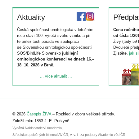
Aktuality
Předpla
Česká společnost ornitologická v letošním
Cena ročního
roce slaví 100. výročí svého vzniku a při
od čísla 1/20
té příležitosti pořádá ve spolupráci
Živy (tedy 59 
se Slovenskou ornitologickou společností
Dvouleté předp
SOS/BirdLife Slovensko
jubilejní
Zjistěte,
jak s
ornitologickou konferenci ve dnech 16.–
18. 10. 2026 v Brně
.
Podrobnější informace ke konferenci
... více aktualit ...
naleznete zde:
https://www.birdlife.cz/konference-2026/
Registrovat se můžete do 6. září.
Upozorňujeme, že termín pro odeslání
© 2026
Časopis ŽIVA
– Rozhled v oboru veškeré přírody.
abstraktu přihlášené přednášky nebo
posteru je už 30. června.
Založil roku 1853 J. E. Purkyně.
Vydává Nakladatelství Academia,
Středisko společných činností AV ČR, v. v. i., za podpory Akademie věd ČR.