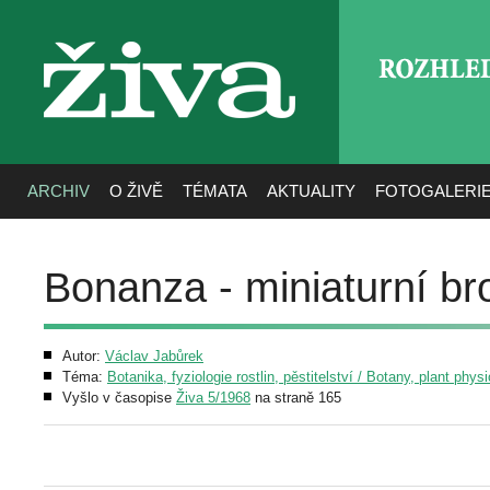
ROZHLE
živa
ARCHIV
O ŽIVĚ
TÉMATA
AKTUALITY
FOTOGALERI
Bonanza - miniaturní b
Autor:
Václav Jabůrek
Téma:
Botanika, fyziologie rostlin, pěstitelství / Botany, plant phys
Vyšlo v časopise
Živa 5/1968
na straně 165