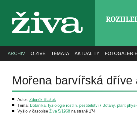
ROZHLE
živa
ARCHIV
O ŽIVĚ
TÉMATA
AKTUALITY
FOTOGALERI
Mořena barvířská dříve 
Autor:
Zdeněk Blažek
Téma:
Botanika, fyziologie rostlin, pěstitelství / Botany, plant phys
Vyšlo v časopise
Živa 5/1968
na straně 174