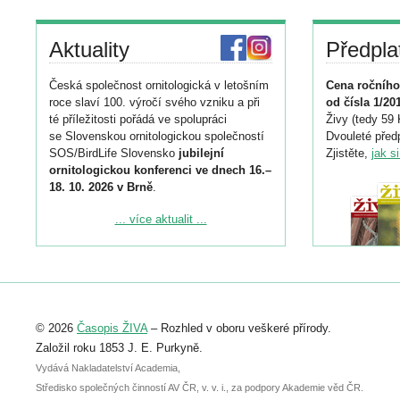
Aktuality
Předpla
Česká společnost ornitologická v letošním
Cena ročního
roce slaví 100. výročí svého vzniku a při
od čísla 1/20
té příležitosti pořádá ve spolupráci
Živy (tedy 59 
se Slovenskou ornitologickou společností
Dvouleté předp
SOS/BirdLife Slovensko
jubilejní
Zjistěte,
jak s
ornitologickou konferenci ve dnech 16.–
18. 10. 2026 v Brně
.
Podrobnější informace ke konferenci
... více aktualit ...
naleznete zde:
https://www.birdlife.cz/konference-2026/
Registrovat se můžete do 6. září.
Upozorňujeme, že termín pro odeslání
© 2026
Časopis ŽIVA
– Rozhled v oboru veškeré přírody.
abstraktu přihlášené přednášky nebo
posteru je už 30. června.
Založil roku 1853 J. E. Purkyně.
Vydává Nakladatelství Academia,
Středisko společných činností AV ČR, v. v. i., za podpory Akademie věd ČR.