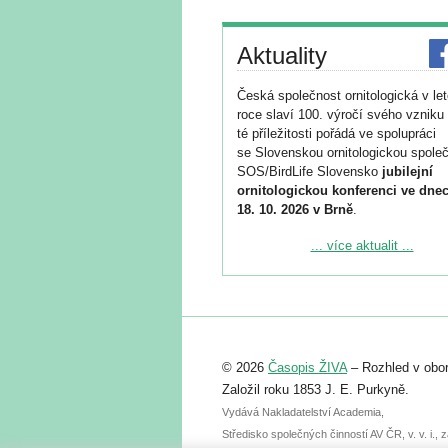
Aktuality
Česká společnost ornitologická v le
roce slaví 100. výročí svého vzniku 
té příležitosti pořádá ve spolupráci
se Slovenskou ornitologickou společ
SOS/BirdLife Slovensko
jubilejní
ornitologickou konferenci ve dnec
18. 10. 2026 v Brně
.
Podrobnější informace ke konferenc
... více aktualit ...
naleznete zde:
https://www.birdlife.cz/konference-2
Registrovat se můžete do 6. září.
Upozorňujeme, že termín pro odeslá
© 2026
Časopis ŽIVA
– Rozhled v obor
abstraktu přihlášené přednášky neb
posteru je už 30. června.
Založil roku 1853 J. E. Purkyně.
Vydává Nakladatelství Academia,
Středisko společných činností AV ČR, v. v. i.