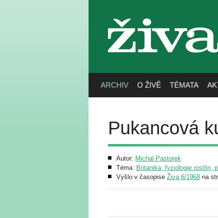
živa
ARCHIV
O ŽIVĚ
TÉMATA
AK
Pukancová kuk
Autor:
Michal Pastorek
Téma:
Botanika, fyziologie rostlin, 
Vyšlo v časopise
Živa 6/1968
na st