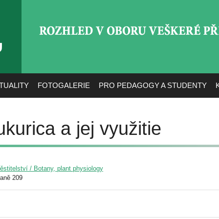
ROZHLED V OBORU VEŠ
TUALITY
FOTOGALERIE
PRO PEDAGOGY A STUDENTY
urica a jej využitie
pěstitelství / Botany, plant physiology
raně 209