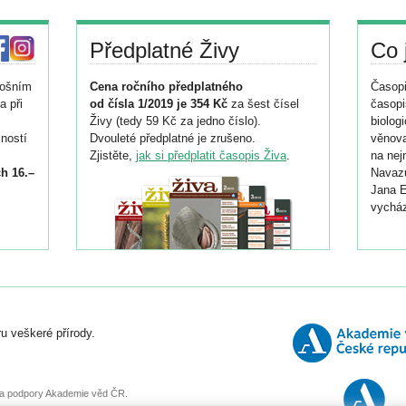
Předplatné Živy
Co 
tošním
Cena ročního předplatného
Časopi
a při
od čísla 1/2019 je 354 Kč
za šest čísel
časopi
Živy (tedy 59 Kč za jedno číslo).
biolog
ností
Dvouleté předplatné je zrušeno.
věnova
Zjistěte,
jak si předplatit časopis Živa
.
na nej
h 16.–
Navazu
Jana E
vycház
i
026/
ní
u veškeré přírody.
o
, za podpory Akademie věd ČR.