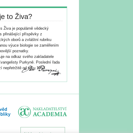
je to Živa?
s Živa je populárně vědecký
s přinášející příspěvky z
ických oborů a zvláštní rubriku
nou výuce biologie se zaměřením
novější poznatky.
je na odkaz svého zakladatele
vangelisty Purkyně. Poslední řada
í nepřetržitě od roku 1953.