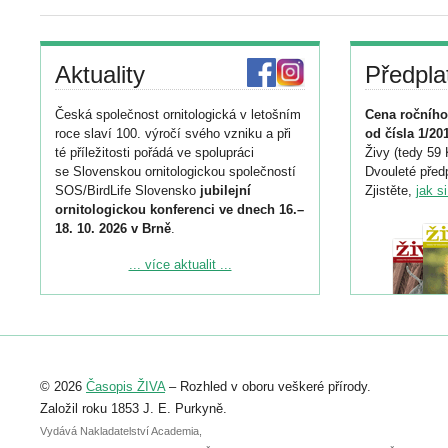
Aktuality
Předpla
Česká společnost ornitologická v letošním
Cena ročního
roce slaví 100. výročí svého vzniku a při
od čísla 1/20
té příležitosti pořádá ve spolupráci
Živy (tedy 59 
se Slovenskou ornitologickou společností
Dvouleté předp
SOS/BirdLife Slovensko
jubilejní
Zjistěte,
jak s
ornitologickou konferenci ve dnech 16.–
18. 10. 2026 v Brně
.
Podrobnější informace ke konferenci
... více aktualit ...
naleznete zde:
https://www.birdlife.cz/konference-2026/
Registrovat se můžete do 6. září.
Upozorňujeme, že termín pro odeslání
© 2026
Časopis ŽIVA
– Rozhled v oboru veškeré přírody.
abstraktu přihlášené přednášky nebo
posteru je už 30. června.
Založil roku 1853 J. E. Purkyně.
Vydává Nakladatelství Academia,