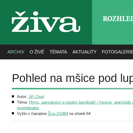
ROZHLE
živa
ARCHIV
O ŽIVĚ
TÉMATA
AKTUALITY
FOTOGALERI
Pohled na mšice pod lup
Autor:
Jiří Chod
Téma:
Hmyz, pavoukovci a ostatní bezobratlí / Insects, arachnids 
invertebrates
Vyšlo v časopise
Živa 2/1969
na straně 64