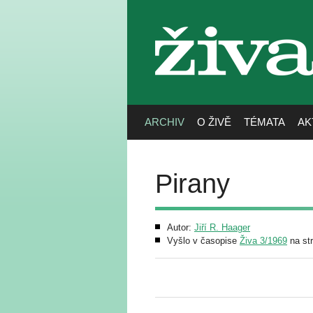
živa
ARCHIV
O ŽIVĚ
TÉMATA
AK
Pirany
Autor:
Jiří R. Haager
Vyšlo v časopise
Živa 3/1969
na st