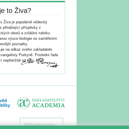
je to Živa?
s Živa je populárně vědecký
s přinášející příspěvky z
ických oborů a zvláštní rubriku
nou výuce biologie se zaměřením
novější poznatky.
je na odkaz svého zakladatele
vangelisty Purkyně. Poslední řada
í nepřetržitě od roku 1953.