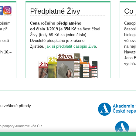
Předplatné Živy
Co 
tošním
Cena ročního předplatného
Časopi
a při
od čísla 1/2019 je 354 Kč
za šest čísel
časopi
Živy (tedy 59 Kč za jedno číslo).
biolog
ností
Dvouleté předplatné je zrušeno.
věnova
Zjistěte,
jak si předplatit časopis Živa
.
na nej
h 16.–
Navazu
Jana E
vycház
i
026/
ní
u veškeré přírody.
o
, za podpory Akademie věd ČR.