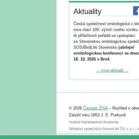
Aktuality
Česká společnost ornitologická v le
roce slaví 100. výročí svého vzniku 
té příležitosti pořádá ve spolupráci
se Slovenskou ornitologickou společ
SOS/BirdLife Slovensko
jubilejní
ornitologickou konferenci ve dnec
18. 10. 2026 v Brně
.
Podrobnější informace ke konferenc
... více aktualit ...
naleznete zde:
https://www.birdlife.cz/konference-2
Registrovat se můžete do 6. září.
Upozorňujeme, že termín pro odeslá
© 2026
Časopis ŽIVA
– Rozhled v obor
abstraktu přihlášené přednášky neb
posteru je už 30. června.
Založil roku 1853 J. E. Purkyně.
Vydává Nakladatelství Academia,
Středisko společných činností AV ČR, v. v. i.