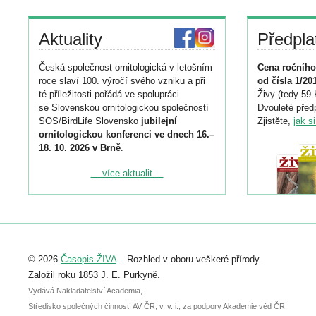
Aktuality
Předpla
Česká společnost ornitologická v letošním
Cena ročního
roce slaví 100. výročí svého vzniku a při
od čísla 1/20
té příležitosti pořádá ve spolupráci
Živy (tedy 59 
se Slovenskou ornitologickou společností
Dvouleté předp
SOS/BirdLife Slovensko
jubilejní
Zjistěte,
jak s
ornitologickou konferenci ve dnech 16.–
18. 10. 2026 v Brně
.
Podrobnější informace ke konferenci
... více aktualit ...
naleznete zde:
https://www.birdlife.cz/konference-2026/
Registrovat se můžete do 6. září.
Upozorňujeme, že termín pro odeslání
© 2026
Časopis ŽIVA
– Rozhled v oboru veškeré přírody.
abstraktu přihlášené přednášky nebo
posteru je už 30. června.
Založil roku 1853 J. E. Purkyně.
Vydává Nakladatelství Academia,
Středisko společných činností AV ČR, v. v. i., za podpory Akademie věd ČR.