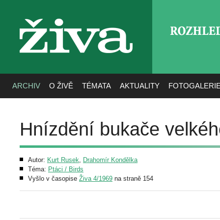
ROZHLE
živa
ARCHIV
O ŽIVĚ
TÉMATA
AKTUALITY
FOTOGALERI
Hnízdění bukače velkéh
Autor:
Kurt Rusek
,
Drahomír Kondělka
Téma:
Ptáci / Birds
Vyšlo v časopise
Živa 4/1969
na straně 154