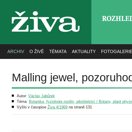
ROZHLE
živa
ARCHIV
O ŽIVĚ
TÉMATA
AKTUALITY
FOTOGALERI
Malling jewel, pozoruho
Autor:
Václav Jabůrek
Téma:
Botanika, fyziologie rostlin, pěstitelství / Botany, plant phys
Vyšlo v časopise
Živa 4/1969
na straně 131