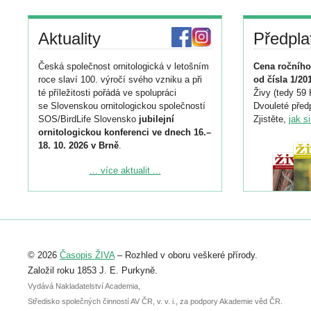
Aktuality
Předpla
Česká společnost ornitologická v letošním
Cena ročního
roce slaví 100. výročí svého vzniku a při
od čísla 1/20
té příležitosti pořádá ve spolupráci
Živy (tedy 59 
se Slovenskou ornitologickou společností
Dvouleté předp
SOS/BirdLife Slovensko
jubilejní
Zjistěte,
jak s
ornitologickou konferenci ve dnech 16.–
18. 10. 2026 v Brně
.
Podrobnější informace ke konferenci
... více aktualit ...
naleznete zde:
https://www.birdlife.cz/konference-2026/
Registrovat se můžete do 6. září.
Upozorňujeme, že termín pro odeslání
© 2026
Časopis ŽIVA
– Rozhled v oboru veškeré přírody.
abstraktu přihlášené přednášky nebo
posteru je už 30. června.
Založil roku 1853 J. E. Purkyně.
Vydává Nakladatelství Academia,
Středisko společných činností AV ČR, v. v. i., za podpory Akademie věd ČR.