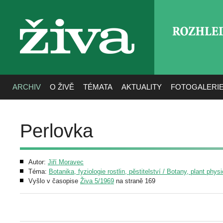
ROZHLE
živa
ARCHIV
O ŽIVĚ
TÉMATA
AKTUALITY
FOTOGALERI
Perlovka
Autor:
Jiří Moravec
Téma:
Botanika, fyziologie rostlin, pěstitelství / Botany, plant phys
Vyšlo v časopise
Živa 5/1969
na straně 169