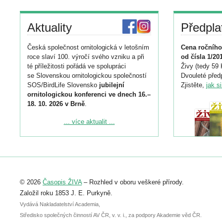
Aktuality
Předpla
Česká společnost ornitologická v letošním
Cena ročního
roce slaví 100. výročí svého vzniku a při
od čísla 1/20
té příležitosti pořádá ve spolupráci
Živy (tedy 59 
se Slovenskou ornitologickou společností
Dvouleté předp
SOS/BirdLife Slovensko
jubilejní
Zjistěte,
jak s
ornitologickou konferenci ve dnech 16.–
18. 10. 2026 v Brně
.
Podrobnější informace ke konferenci
... více aktualit ...
naleznete zde:
https://www.birdlife.cz/konference-2026/
Registrovat se můžete do 6. září.
Upozorňujeme, že termín pro odeslání
© 2026
Časopis ŽIVA
– Rozhled v oboru veškeré přírody.
abstraktu přihlášené přednášky nebo
posteru je už 30. června.
Založil roku 1853 J. E. Purkyně.
Vydává Nakladatelství Academia,
Středisko společných činností AV ČR, v. v. i., za podpory Akademie věd ČR.