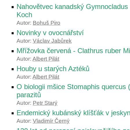
Nahovětvec kanadský Gymnocladus di
Koch
Autor:
Bohuš Piro
Novinky v ovocnářství
Autor:
Václav Jabůrek
Mřížovka červená - Clathrus ruber Mi
Autor:
Albert Pilát
Houby u starých Aztéků
Autor:
Albert Pilát
O biologii mšice Stomaphis quercus (L
parazitů
Autor:
Petr Starý
Endemický kubánský klíšťák v jesky
Autor:
Vladimír Černý