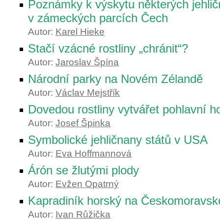
Poznámky k výskytu některých jehli
v zámeckých parcích Čech
Autor:
Karel Hieke
Stačí vzácné rostliny „chránit“?
Autor:
Jaroslav Špína
Národní parky na Novém Zélandě
Autor:
Václav Mejstřík
Dovedou rostliny vytvářet pohlavní 
Autor:
Josef Špinka
Symbolické jehličnany států v USA
Autor:
Eva Hoffmannová
Árón se žlutými plody
Autor:
Evžen Opatrný
Kapradiník horský na Českomoravsk
Autor:
Ivan Růžička