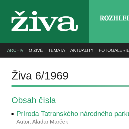
ROZHLE
živa
ARCHIV
O ŽIVĚ
TÉMATA
AKTUALITY
FOTOGALERI
Živa 6/1969
Obsah čísla
Príroda Tatranského národného park
Autor:
Aladar Marček