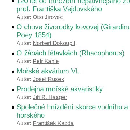
120 let od narození nejslavnějšího z
prof. Františka Vejdovského
Autor:
Otto Jírovec
O chove živorodky kovovej (Girardinu
Poey 1854)
Autor:
Norbert Dokoupil
O žábách létavkách (Rhacophorus)
Autor:
Petr Kahle
Mořské akvárium VI.
Autor:
Josef Rusek
Prodejna mořské akvaristiky
Autor:
Jiří R. Haager
Společné hnízdění skorce vodního a
horského
Autor:
František Kazda