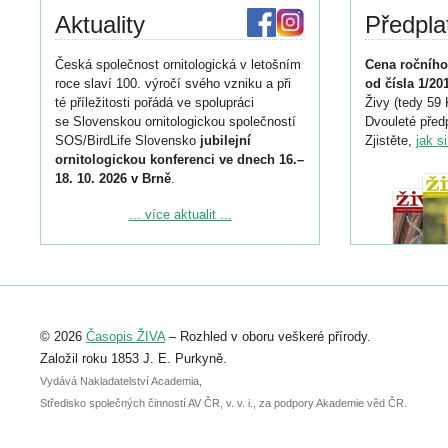
Aktuality
Předpla
Česká společnost ornitologická v letošním
Cena ročního
roce slaví 100. výročí svého vzniku a při
od čísla 1/20
té příležitosti pořádá ve spolupráci
Živy (tedy 59 
se Slovenskou ornitologickou společností
Dvouleté předp
SOS/BirdLife Slovensko
jubilejní
Zjistěte,
jak s
ornitologickou konferenci ve dnech 16.–
18. 10. 2026 v Brně
.
Podrobnější informace ke konferenci
... více aktualit ...
naleznete zde:
https://www.birdlife.cz/konference-2026/
Registrovat se můžete do 6. září.
Upozorňujeme, že termín pro odeslání
© 2026
Časopis ŽIVA
– Rozhled v oboru veškeré přírody.
abstraktu přihlášené přednášky nebo
posteru je už 30. června.
Založil roku 1853 J. E. Purkyně.
Vydává Nakladatelství Academia,
Středisko společných činností AV ČR, v. v. i., za podpory Akademie věd ČR.