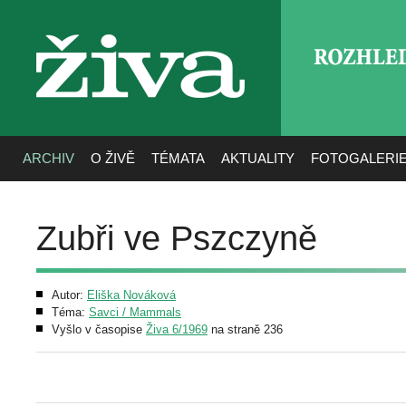
ROZHLE
živa
ARCHIV
O ŽIVĚ
TÉMATA
AKTUALITY
FOTOGALERI
Zubři ve Pszczyně
Autor:
Eliška Nováková
Téma:
Savci / Mammals
Vyšlo v časopise
Živa 6/1969
na straně 236