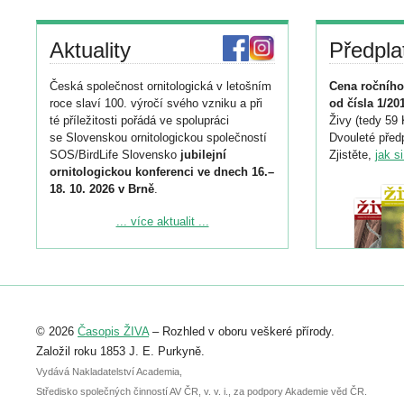
Aktuality
Předpla
Česká společnost ornitologická v letošním
Cena ročního
roce slaví 100. výročí svého vzniku a při
od čísla 1/20
té příležitosti pořádá ve spolupráci
Živy (tedy 59 
se Slovenskou ornitologickou společností
Dvouleté předp
SOS/BirdLife Slovensko
jubilejní
Zjistěte,
jak s
ornitologickou konferenci ve dnech 16.–
18. 10. 2026 v Brně
.
Podrobnější informace ke konferenci
... více aktualit ...
naleznete zde:
https://www.birdlife.cz/konference-2026/
Registrovat se můžete do 6. září.
Upozorňujeme, že termín pro odeslání
© 2026
Časopis ŽIVA
– Rozhled v oboru veškeré přírody.
abstraktu přihlášené přednášky nebo
posteru je už 30. června.
Založil roku 1853 J. E. Purkyně.
Vydává Nakladatelství Academia,
Středisko společných činností AV ČR, v. v. i., za podpory Akademie věd ČR.