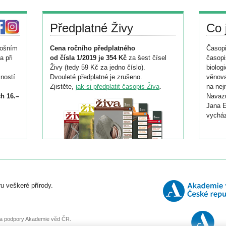
Předplatné Živy
Co 
tošním
Cena ročního předplatného
Časopi
a při
od čísla 1/2019 je 354 Kč
za šest čísel
časopi
Živy (tedy 59 Kč za jedno číslo).
biolog
ností
Dvouleté předplatné je zrušeno.
věnova
Zjistěte,
jak si předplatit časopis Živa
.
na nej
h 16.–
Navazu
Jana E
vycház
i
026/
ní
u veškeré přírody.
o
, za podpory Akademie věd ČR.