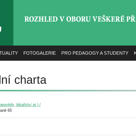
ROZHLED V OBORU VEŠ
TUALITY
FOTOGALERIE
PRO PEDAGOGY A STUDENTY
ní charta
eovědy, lékařství aj.) /
raně 65