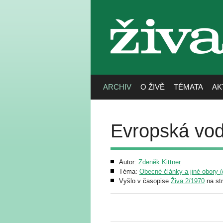
živa
ARCHIV
O ŽIVĚ
TÉMATA
AK
Evropská vod
Autor:
Zdeněk Kittner
Téma:
Obecné články a jiné obory (g
Vyšlo v časopise
Živa 2/1970
na st