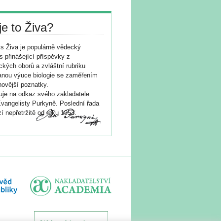
je to Živa?
s Živa je populárně vědecký
s přinášející příspěvky z
ických oborů a zvláštní rubriku
nou výuce biologie se zaměřením
novější poznatky.
je na odkaz svého zakladatele
vangelisty Purkyně. Poslední řada
í nepřetržitě od roku 1953.