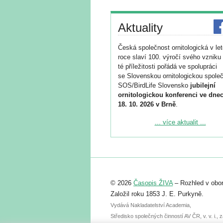
Aktuality
Česká společnost ornitologická v le
roce slaví 100. výročí svého vzniku 
té příležitosti pořádá ve spolupráci
se Slovenskou ornitologickou společ
SOS/BirdLife Slovensko
jubilejní
ornitologickou konferenci ve dnec
18. 10. 2026 v Brně
.
Podrobnější informace ke konferenc
... více aktualit ...
naleznete zde:
https://www.birdlife.cz/konference-2
Registrovat se můžete do 6. září.
Upozorňujeme, že termín pro odeslá
© 2026
Časopis ŽIVA
– Rozhled v obor
abstraktu přihlášené přednášky neb
posteru je už 30. června.
Založil roku 1853 J. E. Purkyně.
Vydává Nakladatelství Academia,
Středisko společných činností AV ČR, v. v. i.