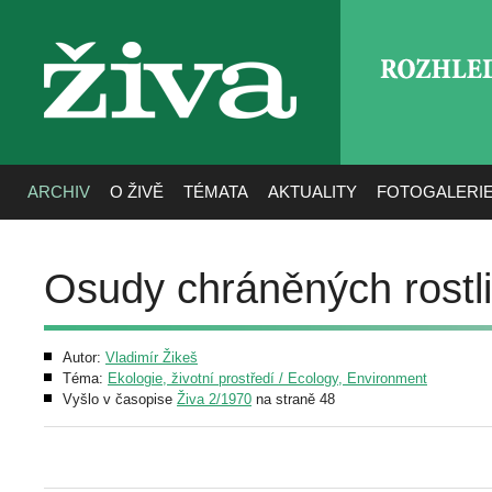
ROZHLE
živa
ARCHIV
O ŽIVĚ
TÉMATA
AKTUALITY
FOTOGALERI
Osudy chráněných rostl
Autor:
Vladimír Žikeš
Téma:
Ekologie, životní prostředí / Ecology, Environment
Vyšlo v časopise
Živa 2/1970
na straně 48