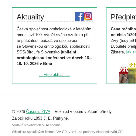
Aktuality
Předpla
Česká společnost ornitologická v letošním
Cena ročního
roce slaví 100. výročí svého vzniku a při
od čísla 1/20
té příležitosti pořádá ve spolupráci
Živy (tedy 59 
se Slovenskou ornitologickou společností
Dvouleté předp
SOS/BirdLife Slovensko
jubilejní
Zjistěte,
jak s
ornitologickou konferenci ve dnech 16.–
18. 10. 2026 v Brně
.
Podrobnější informace ke konferenci
... více aktualit ...
naleznete zde:
https://www.birdlife.cz/konference-2026/
Registrovat se můžete do 6. září.
Upozorňujeme, že termín pro odeslání
© 2026
Časopis ŽIVA
– Rozhled v oboru veškeré přírody.
abstraktu přihlášené přednášky nebo
posteru je už 30. června.
Založil roku 1853 J. E. Purkyně.
Vydává Nakladatelství Academia,
Středisko společných činností AV ČR, v. v. i., za podpory Akademie věd ČR.