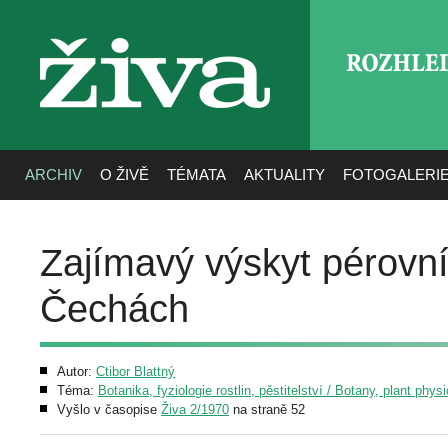
ROZHLE
živa
ARCHIV
O ŽIVĚ
TÉMATA
AKTUALITY
FOTOGALERI
Zajímavý výskyt pérovní
Čechách
Autor:
Ctibor Blattný
Téma:
Botanika, fyziologie rostlin, pěstitelství / Botany, plant phys
Vyšlo v časopise
Živa 2/1970
na straně 52