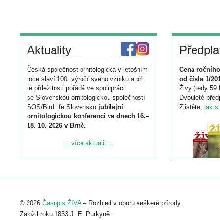
Aktuality
Předpla
Česká společnost ornitologická v letošním
Cena ročního
roce slaví 100. výročí svého vzniku a při
od čísla 1/20
té příležitosti pořádá ve spolupráci
Živy (tedy 59 
se Slovenskou ornitologickou společností
Dvouleté předp
SOS/BirdLife Slovensko
jubilejní
Zjistěte,
jak s
ornitologickou konferenci ve dnech 16.–
18. 10. 2026 v Brně
.
Podrobnější informace ke konferenci
... více aktualit ...
naleznete zde:
https://www.birdlife.cz/konference-2026/
Registrovat se můžete do 6. září.
Upozorňujeme, že termín pro odeslání
© 2026
Časopis ŽIVA
– Rozhled v oboru veškeré přírody.
abstraktu přihlášené přednášky nebo
posteru je už 30. června.
Založil roku 1853 J. E. Purkyně.