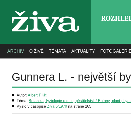
ROZHLE
živa
ARCHIV
O ŽIVĚ
TÉMATA
AKTUALITY
FOTOGALERI
Gunnera L. - největší b
Autor:
Albert Pilát
Téma:
Botanika, fyziologie rostlin, pěstitelství / Botany, plant phys
Vyšlo v časopise
Živa 5/1970
na straně 165