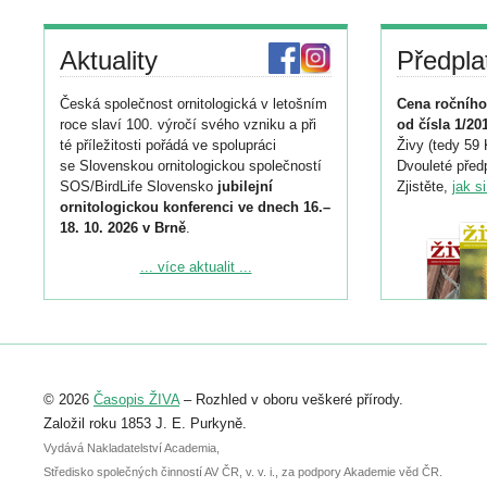
Aktuality
Předpla
Česká společnost ornitologická v letošním
Cena ročního
roce slaví 100. výročí svého vzniku a při
od čísla 1/20
té příležitosti pořádá ve spolupráci
Živy (tedy 59 
se Slovenskou ornitologickou společností
Dvouleté předp
SOS/BirdLife Slovensko
jubilejní
Zjistěte,
jak s
ornitologickou konferenci ve dnech 16.–
18. 10. 2026 v Brně
.
Podrobnější informace ke konferenci
... více aktualit ...
naleznete zde:
https://www.birdlife.cz/konference-2026/
Registrovat se můžete do 6. září.
Upozorňujeme, že termín pro odeslání
© 2026
Časopis ŽIVA
– Rozhled v oboru veškeré přírody.
abstraktu přihlášené přednášky nebo
posteru je už 30. června.
Založil roku 1853 J. E. Purkyně.
Vydává Nakladatelství Academia,
Středisko společných činností AV ČR, v. v. i., za podpory Akademie věd ČR.