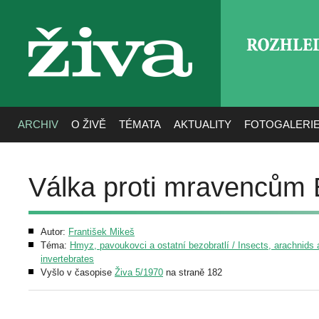
ROZHLE
živa
ARCHIV
O ŽIVĚ
TÉMATA
AKTUALITY
FOTOGALERI
Válka proti mravencům 
Autor:
František Mikeš
Téma:
Hmyz, pavoukovci a ostatní bezobratlí / Insects, arachnids 
invertebrates
Vyšlo v časopise
Živa 5/1970
na straně 182