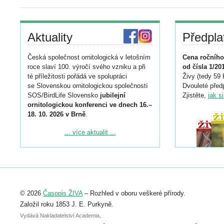
Aktuality
Předpla
Česká společnost ornitologická v letošním
Cena ročního
roce slaví 100. výročí svého vzniku a při
od čísla 1/20
té příležitosti pořádá ve spolupráci
Živy (tedy 59 
se Slovenskou ornitologickou společností
Dvouleté předp
SOS/BirdLife Slovensko
jubilejní
Zjistěte,
jak s
ornitologickou konferenci ve dnech 16.–
18. 10. 2026 v Brně
.
Podrobnější informace ke konferenci
... více aktualit ...
naleznete zde:
https://www.birdlife.cz/konference-2026/
Registrovat se můžete do 6. září.
Upozorňujeme, že termín pro odeslání
© 2026
Časopis ŽIVA
– Rozhled v oboru veškeré přírody.
abstraktu přihlášené přednášky nebo
posteru je už 30. června.
Založil roku 1853 J. E. Purkyně.
Vydává Nakladatelství Academia,